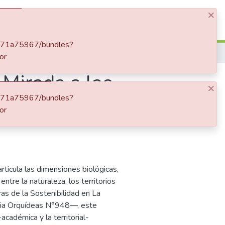
×
Log In
5b171a75967/bundles?
or
Mirada a las
×
5b171a75967/bundles?
el Diálogo
or
rticula las dimensiones biológicas,
ntre la naturaleza, los territorios
as de la Sostenibilidad en La
ncia Orquídeas N°948—, este
académica y la territorial-