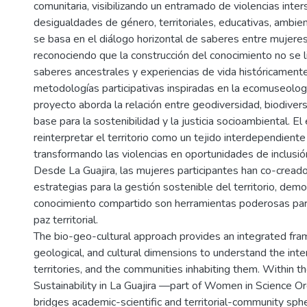
comunitaria, visibilizando un entramado de violencias inte
desigualdades de género, territoriales, educativas, ambie
se basa en el diálogo horizontal de saberes entre mujeres
reconociendo que la construcción del conocimiento no se li
saberes ancestrales y experiencias de vida históricamente
metodologías participativas inspiradas en la ecomuseología 
proyecto aborda la relación entre geodiversidad, biodivers
base para la sostenibilidad y la justicia socioambiental. E
reinterpretar el territorio como un tejido interdependiente
transformando las violencias en oportunidades de inclusión, 
Desde La Guajira, las mujeres participantes han co-creado 
estrategias para la gestión sostenible del territorio, demo
conocimiento compartido son herramientas poderosas para l
paz territorial.
The bio-geo-cultural approach provides an integrated fram
geological, and cultural dimensions to understand the in
territories, and the communities inhabiting them. Within 
Sustainability in La Guajira —part of Women in Science
bridges academic-scientific and territorial-community sphe