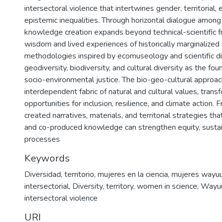
intersectoral violence that intertwines gender, territorial,
epistemic inequalities. Through horizontal dialogue amo
knowledge creation expands beyond technical-scientific f
wisdom and lived experiences of historically marginalized 
methodologies inspired by ecomuseology and scientific di
geodiversity, biodiversity, and cultural diversity as the fou
socio-environmental justice. The bio-geo-cultural approach
interdependent fabric of natural and cultural values, transf
opportunities for inclusion, resilience, and climate action
created narratives, materials, and territorial strategies th
and co-produced knowledge can strengthen equity, sustain
processes
Keywords
Diversidad
,
territorio
,
mujeres en la ciencia
,
mujeres wayu
intersectorial
,
Diversity
,
territory
,
women in science
,
Wayu
intersectoral violence
URI