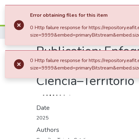
Communities & Collection
Error obtaining files for this item
0 Http failure response for https://repository.
Home
size=9999&embed=primaryBitstream&embed.siz
Publication:
Enfoqu
0 Http failure response for https://repository.
Violencias Interse
size=9999&embed=primaryBitstream&embed.siz
Ciencia–Territorio
Date
2025
Authors