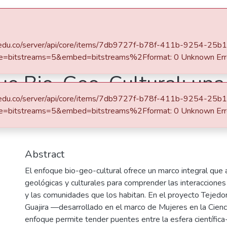
s
All of DSpace
Statistics
eafit.edu.co/server/api/core/items/7db9727f-b78f-411b-9254-2
e=bitstreams=5&embed=bitstreams%2Fformat: 0 Unknown Err
e Bio-Geo-Cultural: una 
eafit.edu.co/server/api/core/items/7db9727f-b78f-411b-9254-2
ccionales de Mujeres en 
e=bitstreams=5&embed=bitstreams%2Fformat: 0 Unknown Err
Abstract
El enfoque bio-geo-cultural ofrece un marco integral que a
geológicas y culturales para comprender las interacciones e
y las comunidades que los habitan. En el proyecto Tejedor
Guajira —desarrollado en el marco de Mujeres en la Cie
enfoque permite tender puentes entre la esfera científica-