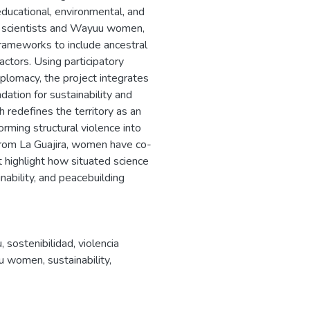
 educational, environmental, and
ng scientists and Wayuu women,
rameworks to include ancestral
actors. Using participatory
plomacy, the project integrates
ndation for sustainability and
 redefines the territory as an
orming structural violence into
. From La Guajira, women have co-
at highlight how situated science
ability, and peacebuilding
u
,
sostenibilidad
,
violencia
u women
,
sustainability
,