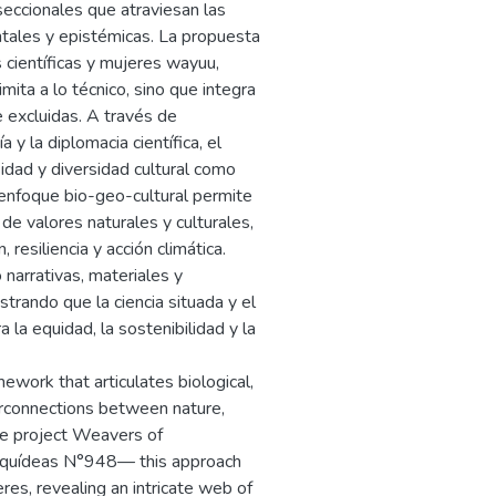
rseccionales que atraviesan las
ntales y epistémicas. La propuesta
 científicas y mujeres wayuu,
mita a lo técnico, sino que integra
 excluidas. A través de
y la diplomacia científica, el
idad y diversidad cultural como
l enfoque bio-geo-cultural permite
 de valores naturales y culturales,
resiliencia y acción climática.
narrativas, materiales y
strando que la ciencia situada y el
a equidad, la sostenibilidad y la
ework that articulates biological,
terconnections between nature,
the project Weavers of
 Orquídeas N°948— this approach
res, revealing an intricate web of