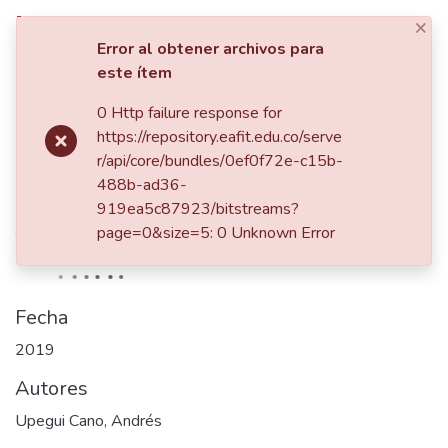
×
Iniciar sesión
Error al obtener archivos para
este ítem
Comunidades
0 Http failure response for
Inicio
https://repository.eafit.edu.co/serve
Listar por
Publicación:
r/api/core/bundles/0ef0f72e-c15b-
Efecto del precio de
488b-ad36-
Estadísticas
activos financieros sobre
919ea5c87923/bitstreams?
variables macroeconómicas
page=0&size=5: 0 Unknown Error
Fecha
2019
Autores
Upegui Cano, Andrés