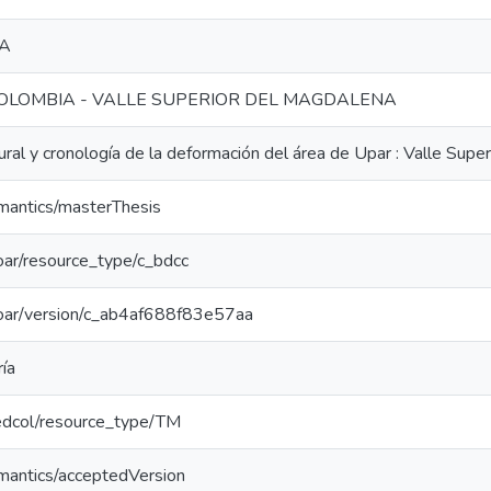
CA
COLOMBIA - VALLE SUPERIOR DEL MAGDALENA
tural y cronología de la deformación del área de Upar : Valle Sup
emantics/masterThesis
/coar/resource_type/c_bdcc
/coar/version/c_ab4af688f83e57aa
ía
/redcol/resource_type/TM
emantics/acceptedVersion