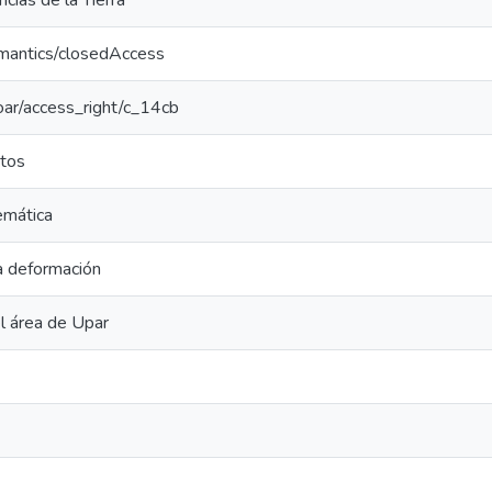
cias de la Tierra
emantics/closedAccess
coar/access_right/c_14cb
tos
emática
a deformación
l área de Upar