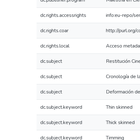
dc.publisher.program
Maestría en Cien
dc.rights.accessrights
info:eu-repo/s
dc.rights.coar
http://purl.org/
dc.rights.local
Acceso metada
dc.subject
Restitución Cin
dc.subject
Cronología de l
dc.subject
Deformación de
dc.subject.keyword
Thin skinned
dc.subject.keyword
Thick skinned
dc.subject.keyword
Timming