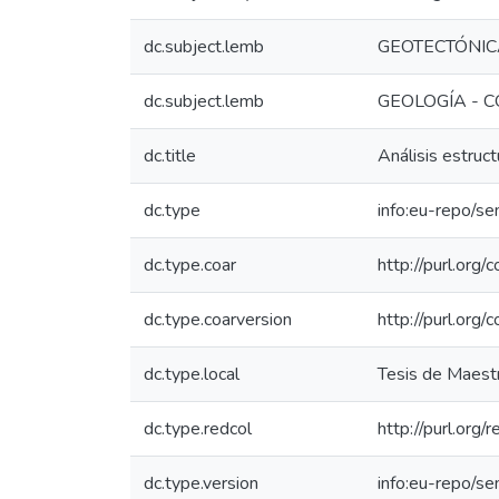
dc.subject.lemb
GEOTECTÓNI
dc.subject.lemb
GEOLOGÍA - 
dc.title
Análisis estruc
dc.type
info:eu-repo/s
dc.type.coar
http://purl.org
dc.type.coarversion
http://purl.org
dc.type.local
Tesis de Maestr
dc.type.redcol
http://purl.org
dc.type.version
info:eu-repo/s