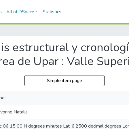
s
All of DSpace
Statistics
is estructural y cronologí
rea de Upar : Valle Supe
Simple item page
bel
Ivonne Natalia
at: 06 15 00 N degrees minutes Lat: 6.2500 decimal degrees L