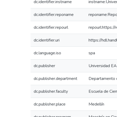
dc.identifier.instname
instname:Unive
dc.identifier.reponame
reponame:Reposi
dc.identifier.repourl
repourl:https://
dc.identifier.uri
https://hdl.ha
dc.language.iso
spa
dc.publisher
Universidad EA
dc.publisher.department
Departamento 
dc.publisher.faculty
Escuela de Cien
dc.publisher.place
Medellín