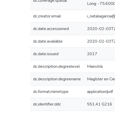
dc.coverage.spatial
Long: -75.6000
dc.creator.email
i_nataliagarci
dc.date.accessioned
2020-02-03T2
dc.date.available
2020-02-03T2
dc.date.issued
2017
dc.description.degreelevel
Maestría
dc.description.degreename
Magíster en Cien
dc.format.mimetype
application/pdf
dc.identifier.ddc
551.41 G216