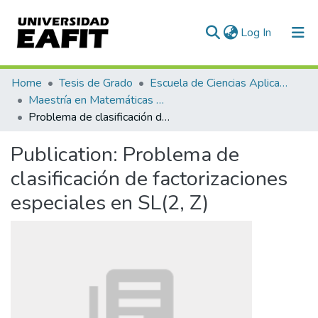
(current)
Log In
Communities & Collections
Home
Tesis de Grado
Escuela de Ciencias Aplicadas e Ingeniería
Maestría en Matemáticas Aplicadas (tesis)
All of DSpace
Problema de clasificación de factorizaciones especiales en SL(2, Z)
Statistics
Publication:
Problema de
clasificación de factorizaciones
especiales en SL(2, Z)