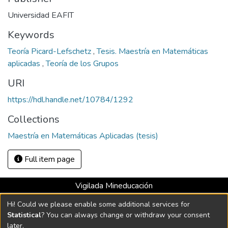
Universidad EAFIT
Keywords
Teoría Picard-Lefschetz
,
Tesis. Maestría en Matemáticas
aplicadas
,
Teoría de los Grupos
URI
https://hdl.handle.net/10784/1292
Collections
Maestría en Matemáticas Aplicadas (tesis)
Full item page
Vigilada Mineducación
Universidad con Acreditación Institucional hasta 2026 -
Hi! Could we please enable some additional services for
Resolución MEN 2158 de 2018
Statistical
? You can always change or withdraw your consent
later.