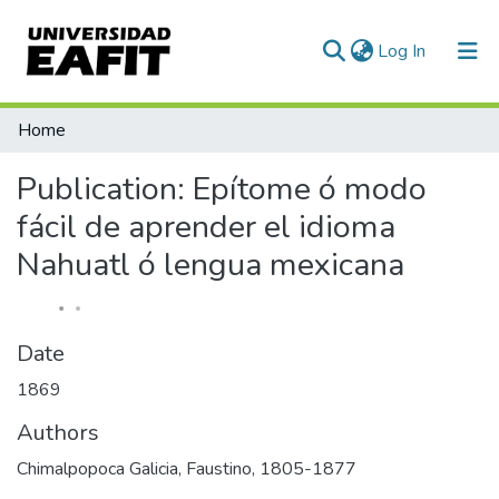
(current)
Log In
Communities & Collections
Home
All of DSpace
Publication:
Epítome ó modo
Statistics
fácil de aprender el idioma
Nahuatl ó lengua mexicana
Date
1869
Authors
Chimalpopoca Galicia, Faustino, 1805-1877