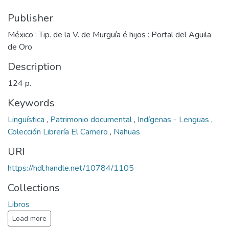
Publisher
México : Tip. de la V. de Murguía é hijos : Portal del Aguila
de Oro
Description
124 p.
Keywords
Linguística
,
Patrimonio documental
,
Indígenas - Lenguas
,
Colección Librería El Carnero
,
Nahuas
URI
https://hdl.handle.net/10784/1105
Collections
Libros
Load more