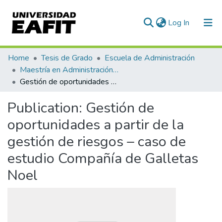
(current)
Log In
Communities & Collections
Home
Tesis de Grado
Escuela de Administración
Maestría en Administración de Riesgos (tesis)
All of DSpace
Gestión de oportunidades a partir de la gestión de riesgos – caso de estudio Compañía de Galletas Noel
Statistics
Publication:
Gestión de
oportunidades a partir de la
gestión de riesgos – caso de
estudio Compañía de Galletas
Noel