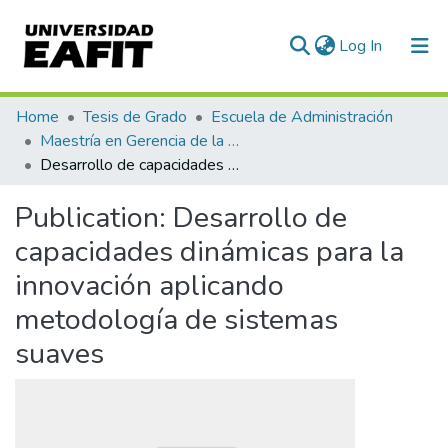
(current)
Log In
Communities & Collections
Home
Tesis de Grado
Escuela de Administración
Maestría en Gerencia de la Innovación y el Conocimiento (tesis)
All of DSpace
Desarrollo de capacidades dinámicas para la innovación aplicando metodología de sistemas suaves
Statistics
Publication:
Desarrollo de
capacidades dinámicas para la
innovación aplicando
metodología de sistemas
suaves