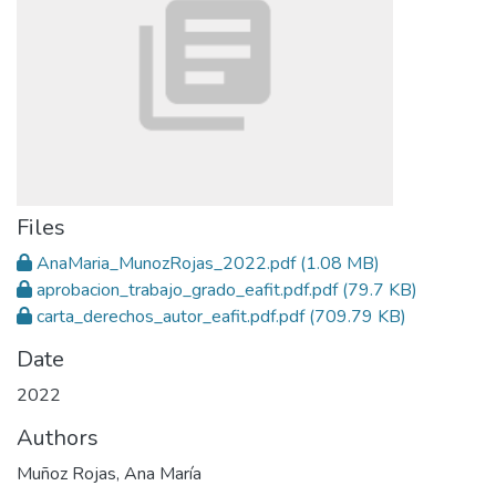
Files
AnaMaria_MunozRojas_2022.pdf
(1.08 MB)
aprobacion_trabajo_grado_eafit.pdf.pdf
(79.7 KB)
carta_derechos_autor_eafit.pdf.pdf
(709.79 KB)
Date
2022
Authors
Muñoz Rojas, Ana María