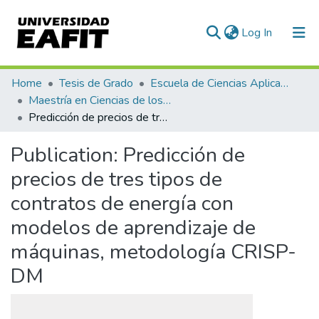
(current)
Log In
Communities & Collections
Home
Tesis de Grado
Escuela de Ciencias Aplicadas e Ingeniería
Maestría en Ciencias de los Datos y Analítica (tesis)
All of DSpace
Predicción de precios de tres tipos de contratos de energía con modelos de aprendizaje de máquinas, metodología CRISP-DM
Statistics
Publication:
Predicción de
precios de tres tipos de
contratos de energía con
modelos de aprendizaje de
máquinas, metodología CRISP-
DM