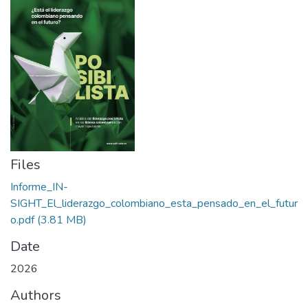
Files
Informe_IN-
SIGHT_El_liderazgo_colombiano_esta_pensado_en_el_futur
o.pdf
(3.81 MB)
Date
2026
Authors