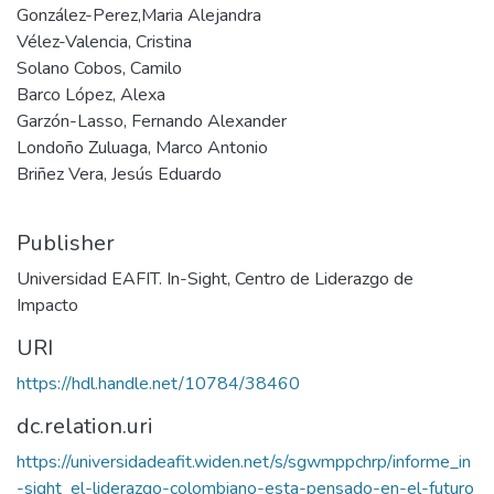
González-Perez,Maria Alejandra
Vélez-Valencia, Cristina
Solano Cobos, Camilo
Barco López, Alexa
Garzón-Lasso, Fernando Alexander
Londoño Zuluaga, Marco Antonio
Briñez Vera, Jesús Eduardo
Publisher
Universidad EAFIT. In-Sight, Centro de Liderazgo de
Impacto
URI
https://hdl.handle.net/10784/38460
dc.relation.uri
https://universidadeafit.widen.net/s/sgwmppchrp/informe_in
-sight_el-liderazgo-colombiano-esta-pensado-en-el-futuro