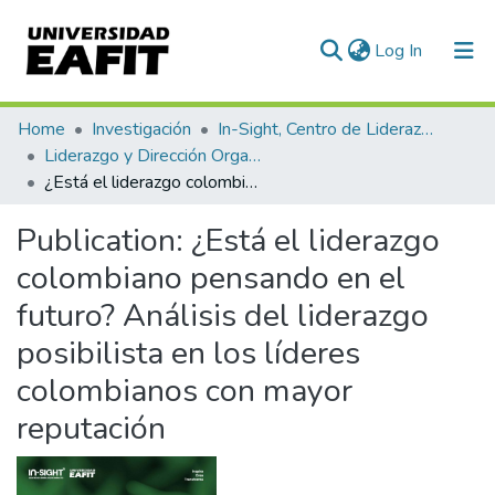
(current)
Log In
Communities & Collections
Home
Investigación
In-Sight, Centro de Liderazgo de Impacto
Liderazgo y Dirección Organizacional
All of DSpace
¿Está el liderazgo colombiano pensando en el futuro? Análisis del liderazgo posibilista en los líderes colombianos con mayor reputación
Statistics
Publication:
¿Está el liderazgo
colombiano pensando en el
futuro? Análisis del liderazgo
posibilista en los líderes
colombianos con mayor
reputación