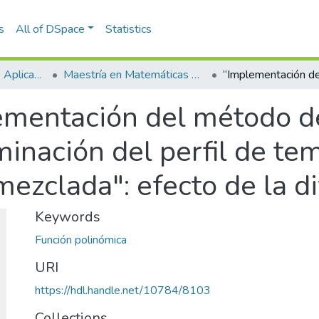
s
All of DSpace
Statistics
Escuela de Ciencias Aplicadas e Ingeniería
Maestría en Matemáticas Aplicadas (tesis)
ementación del método d
rminación del perfil de t
ezclada": efecto de la d
Keywords
Función polinómica
URI
https://hdl.handle.net/10784/8103
Collections