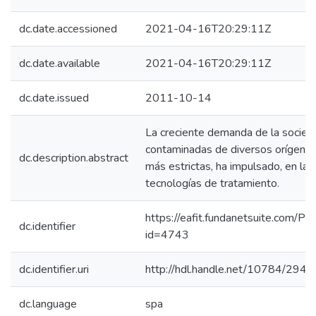
dc.date.accessioned
2021-04-16T20:29:11Z
dc.date.available
2021-04-16T20:29:11Z
dc.date.issued
2011-10-14
La creciente demanda de la socied
contaminadas de diversos orígenes,
dc.description.abstract
más estrictas, ha impulsado, en la 
tecnologías de tratamiento.
https://eafit.fundanetsuite.com/Pu
dc.identifier
id=4743
dc.identifier.uri
http://hdl.handle.net/10784/2943
dc.language
spa