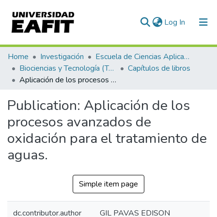
(current)
Log In
Communities & Collections
Home
Investigación
Escuela de Ciencias Aplicadas e Ingeniería
Biociencias y Tecnología (TechLife)
Capítulos de libros
All of DSpace
Aplicación de los procesos avanzados de oxidación para el tratamiento de aguas.
Statistics
Publication:
Aplicación de los
procesos avanzados de
oxidación para el tratamiento de
aguas.
Simple item page
dc.contributor.author
GIL PAVAS EDISON