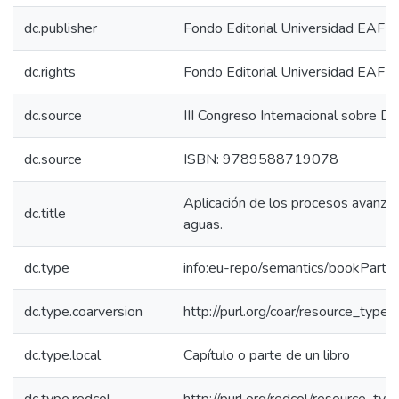
dc.publisher
Fondo Editorial Universidad EAFIT
dc.rights
Fondo Editorial Universidad EAFIT
dc.source
III Congreso Internacional sobre 
dc.source
ISBN: 9789588719078
Aplicación de los procesos avanzad
dc.title
aguas.
dc.type
info:eu-repo/semantics/bookPart
dc.type.coarversion
http://purl.org/coar/resource_type
dc.type.local
Capítulo o parte de un libro