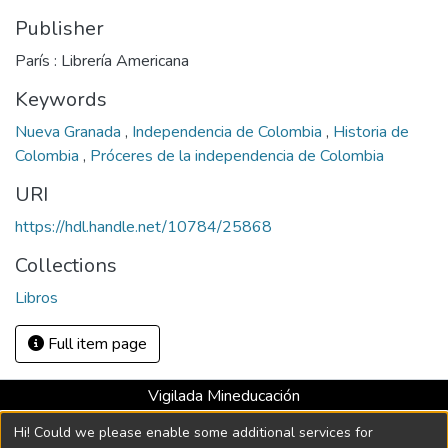
Publisher
París : Librería Americana
Keywords
Nueva Granada
,
Independencia de Colombia
,
Historia de
Colombia
,
Próceres de la independencia de Colombia
URI
https://hdl.handle.net/10784/25868
Collections
Libros
Full item page
Vigilada Mineducación
Universidad con Acreditación Institucional hasta 2026 -
Hi! Could we please enable some additional services for
Resolución MEN 2158 de 2018