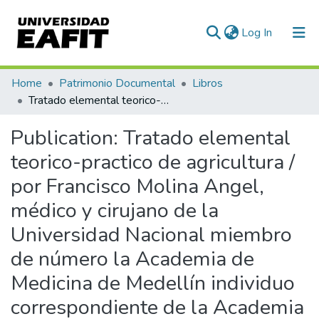
(current)
Log In
Communities & Collections
Home
Patrimonio Documental
Libros
Tratado elemental teorico-practico de agricultura / por Francisco Molina Angel, médico y cirujano de la Universidad Nacional miembro de número la Academia de Medicina de Medellín individuo correspondiente de la Academia Nacional de Medicina profesor de la Escuela Normal del Departamento de Antioquia y encargado especialmente de la enseñanza agrícola en dicho establecimiento, edición ilustrada con grabados intercalados en el texto
All of DSpace
Publication:
Tratado elemental
Statistics
teorico-practico de agricultura /
por Francisco Molina Angel,
médico y cirujano de la
Universidad Nacional miembro
de número la Academia de
Medicina de Medellín individuo
correspondiente de la Academia