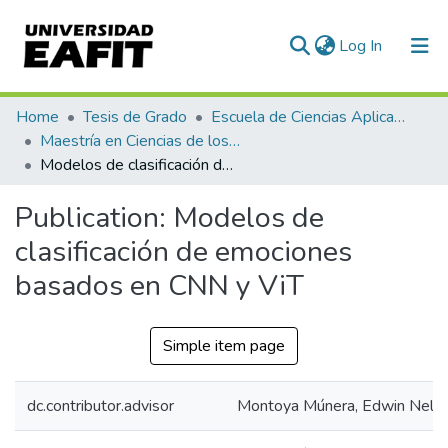
(current)
Log In
Communities & Collections
Home
Tesis de Grado
Escuela de Ciencias Aplicadas e Ingeniería
Maestría en Ciencias de los Datos y Analítica (tesis)
All of DSpace
Modelos de clasificación de emociones basados en CNN y ViT
Statistics
Publication:
Modelos de
clasificación de emociones
basados en CNN y ViT
Simple item page
dc.contributor.advisor
Montoya Múnera, Edwin Nels