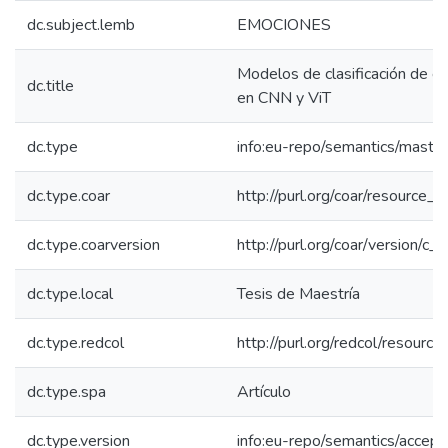
dc.subject.lemb
EMOCIONES
Modelos de clasificación de 
dc.title
en CNN y ViT
dc.type
info:eu-repo/semantics/maste
dc.type.coar
http://purl.org/coar/resource_
dc.type.coarversion
http://purl.org/coar/version/
dc.type.local
Tesis de Maestría
dc.type.redcol
http://purl.org/redcol/resourc
dc.type.spa
Artículo
dc.type.version
info:eu-repo/semantics/accep