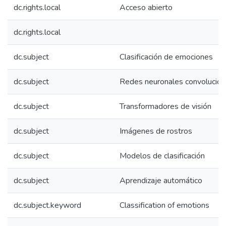
dc.rights.local
Acceso abierto
dc.rights.local
dc.subject
Clasificación de emociones
dc.subject
Redes neuronales convolucion
dc.subject
Transformadores de visión
dc.subject
Imágenes de rostros
dc.subject
Modelos de clasificación
dc.subject
Aprendizaje automático
dc.subject.keyword
Classification of emotions