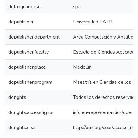
dc.language.iso
spa
dc.publisher
Universidad EAFIT
dc.publisher.department
Área Computación y Analítica
dc.publisher.faculty
Escuela de Ciencias Aplicadas 
dc.publisher.place
Medellín
dc.publisher.program
Maestría en Ciencias de los Da
dc.rights
Todos los derechos reservado
dc.rights.accessrights
info:eu-repo/semantics/openA
dc.rights.coar
http://purl.org/coar/access_rig