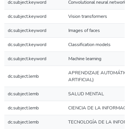
dc.subject.keyword
Convolutional neural networks
dc.subject.keyword
Vision transformers
dc.subject.keyword
Images of faces
dc.subject.keyword
Classification models
dc.subject.keyword
Machine learning
APRENDIZAJE AUTOMÁTICO
dc.subject.lemb
ARTIFICIAL)
dc.subject.lemb
SALUD MENTAL
dc.subject.lemb
CIENCIA DE LA INFORMACI
dc.subject.lemb
TECNOLOGÍA DE LA INFOR