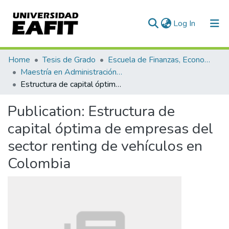
(current)
Log In
Communities & Collections
Home
Tesis de Grado
Escuela de Finanzas, Economía y Gobierno
Maestría en Administración Financiera (tesis)
All of DSpace
Estructura de capital óptima de empresas del sector renting de vehículos en Colombia
Statistics
Publication:
Estructura de
capital óptima de empresas del
sector renting de vehículos en
Colombia