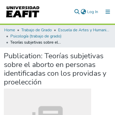
(current)
Log In
Communities & Collections
Home
Trabajo de Grado
Escuela de Artes y Humanidades
Psicología (trabajo de grado)
All of DSpace
Teorías subjetivas sobre el aborto en personas identificadas con los providas y proelección
Statistics
Publication:
Teorías subjetivas
sobre el aborto en personas
identificadas con los providas y
proelección