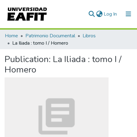
(current)
Log In
Communities & Collections
Home
Patrimonio Documental
Libros
La Iliada : tomo I / Homero
All of DSpace
Publication:
La Iliada : tomo I /
Statistics
Homero