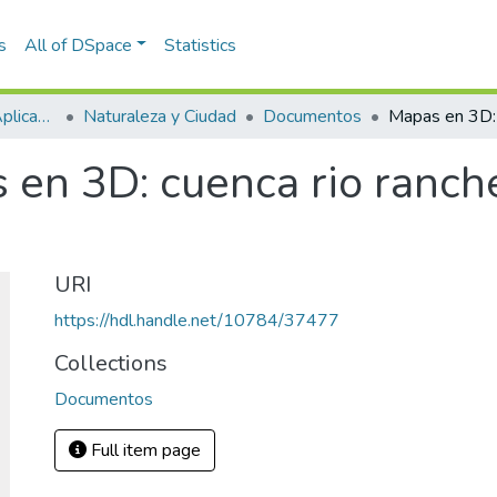
s
All of DSpace
Statistics
Escuela de Ciencias Aplicadas e Ingeniería
Naturaleza y Ciudad
Documentos
 en 3D: cuenca rio ranch
URI
https://hdl.handle.net/10784/37477
Collections
Documentos
Full item page