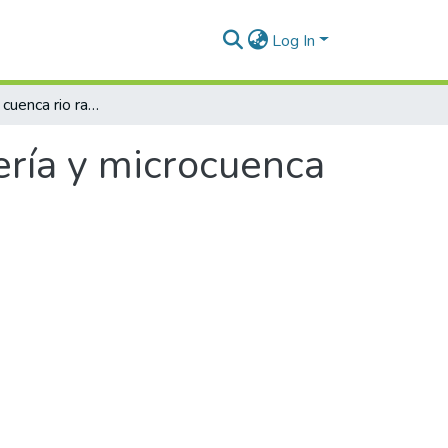
Log In
Mapas en 3D: cuenca rio ranchería y microcuenca paladines
ería y microcuenca