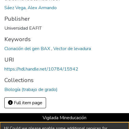
Sáez Vega, Alex Armando
Publisher
Universidad EAFIT
Keywords
Clonación del gen BAX
,
Vector de levadura
URI
https://hdl.handle.net/10784/15942
Collections
Biología (trabajo de grado)
Full item page
Vigilada Mineducación
Universidad con Acreditación Institucional hasta 2026 -
Hi! Could we please enable some additional services for