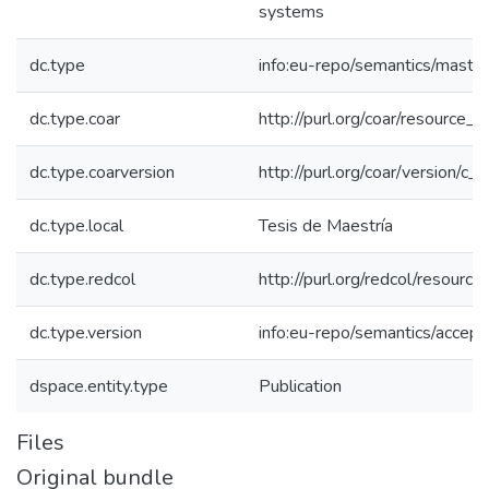
systems
dc.type
info:eu-repo/semantics/maste
dc.type.coar
http://purl.org/coar/resource_
dc.type.coarversion
http://purl.org/coar/version/
dc.type.local
Tesis de Maestría
dc.type.redcol
http://purl.org/redcol/resourc
dc.type.version
info:eu-repo/semantics/accep
dspace.entity.type
Publication
Files
Original bundle