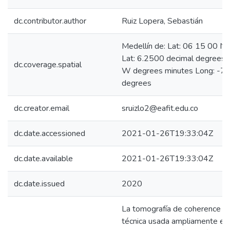
dc.contributor.author
Ruiz Lopera, Sebastián
Medellín de: Lat: 06 15 00 N
Lat: 6.2500 decimal degrees
dc.coverage.spatial
W degrees minutes Long: -75
degrees
dc.creator.email
sruizlo2@eafit.edu.co
dc.date.accessioned
2021-01-26T19:33:04Z
dc.date.available
2021-01-26T19:33:04Z
dc.date.issued
2020
La tomografía de coherence óp
técnica usada ampliamente en 