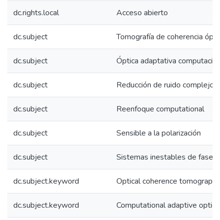
dc.rights.local
Acceso abierto
dc.subject
Tomografía de coherencia ópti
dc.subject
Óptica adaptativa computacion
dc.subject
Reducción de ruido complejo
dc.subject
Reenfoque computational
dc.subject
Sensible a la polarización
dc.subject
Sistemas inestables de fase
dc.subject.keyword
Optical coherence tomograph
dc.subject.keyword
Computational adaptive optics