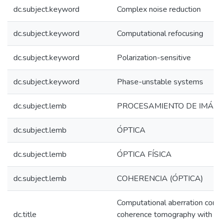
dc.subject.keyword
Complex noise reduction
dc.subject.keyword
Computational refocusing
dc.subject.keyword
Polarization-sensitive
dc.subject.keyword
Phase-unstable systems
dc.subject.lemb
PROCESAMIENTO DE IMÁG
dc.subject.lemb
ÓPTICA
dc.subject.lemb
ÓPTICA FÍSICA
dc.subject.lemb
COHERENCIA (ÓPTICA)
Computational aberration correc
dc.title
coherence tomography with p