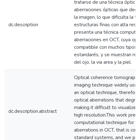
tratarse de una técnica óptica 
aberraciones ópticas que degr
la imagen, lo que dificulta la vi
dc.description
estructuras finas con alta reso
presenta una técnica computaci
aberraciones en OCT, cuya ope
compatible con muchos tipos 
estandarés, y se muestran re
del ojo, la via area y la piel.
Optical coherence tomography
imaging technique widely use i
an optical technique, therefore 
optical aberrations that degra
making it difficult to visualize 
dc.description.abstract
high resolution.This work pre
computational technique for co
aberrations in OCT, that is co
standard systems, and we pres