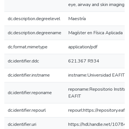
eye, airway and skin imaging
dc.description.degreelevel
Maestría
dc.description.degreename
Magíster en Física Aplicada
dc.format.mimetype
application/pdf
dc.identifier.ddc
621.367 R934
dc.identifier.instname
instname:Universidad EAFIT
reponame:Repositorio Instituc
dc.identifier.reponame
EAFIT
dc.identifier.repourl
repourl:https://repository.eafit
dc.identifier.uri
https://hdl.handle.net/1078