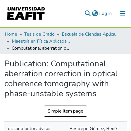
(current)
Log In
Communities & Collections
Home
Tesis de Grado
Escuela de Ciencias Aplicadas e Ingeniería
Maestría en Física Aplicada (tesis)
All of DSpace
Computational aberration correction in optical coherence tomography with phase-unstable systems
Statistics
Publication:
Computational
aberration correction in optical
coherence tomography with
phase-unstable systems
Simple item page
dc.contributor.advisor
Restrepo Gómez, René