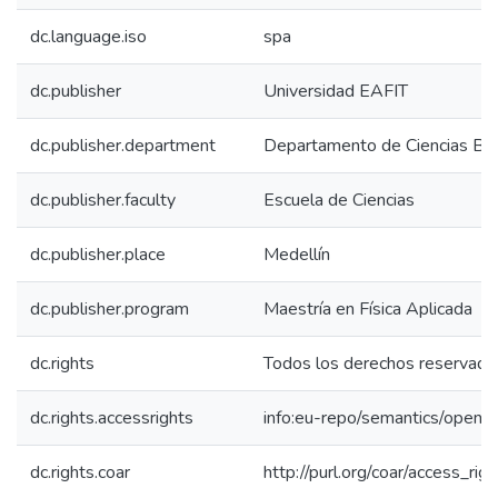
dc.language.iso
spa
dc.publisher
Universidad EAFIT
dc.publisher.department
Departamento de Ciencias Bás
dc.publisher.faculty
Escuela de Ciencias
dc.publisher.place
Medellín
dc.publisher.program
Maestría en Física Aplicada
dc.rights
Todos los derechos reservado
dc.rights.accessrights
info:eu-repo/semantics/openA
dc.rights.coar
http://purl.org/coar/access_rig