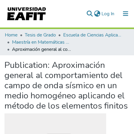
(current)
Log In
Communities & Collections
Home
Tesis de Grado
Escuela de Ciencias Aplicadas e Ingeniería
Maestría en Matemáticas Aplicadas (tesis)
All of DSpace
Aproximación general al comportamiento del campo de onda sísmico en un medio homogéneo aplicando el método de los elementos finitos
Statistics
Publication:
Aproximación
general al comportamiento del
campo de onda sísmico en un
medio homogéneo aplicando el
método de los elementos finitos