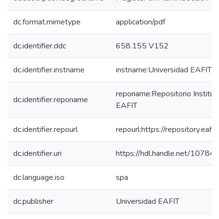
dc.format.mimetype
application/pdf
dc.identifier.ddc
658.155 V152
dc.identifier.instname
instname:Universidad EAFIT
reponame:Repositorio Instituc
dc.identifier.reponame
EAFIT
dc.identifier.repourl
repourl:https://repository.eafit
dc.identifier.uri
https://hdl.handle.net/1078
dc.language.iso
spa
dc.publisher
Universidad EAFIT