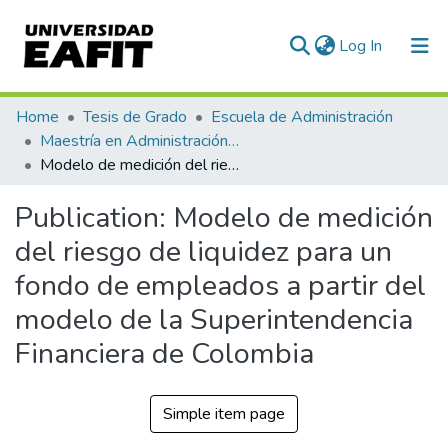
(current)
Log In
Communities & Collections
Home
Tesis de Grado
Escuela de Administración
Maestría en Administración de Riesgos (tesis)
All of DSpace
Modelo de medición del riesgo de liquidez para un fondo de empleados a partir del modelo de la Superintendencia Financiera de Colombia
Statistics
Publication:
Modelo de medición
del riesgo de liquidez para un
fondo de empleados a partir del
modelo de la Superintendencia
Financiera de Colombia
Simple item page