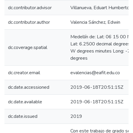
dc.contributor.advisor
Villanueva, Eduart Humberto
dc.contributor.author
Valencia Sánchez, Edwin
Medellín de: Lat: 06 15 00 N
Lat: 6.2500 decimal degrees
dc.coverage.spatial
W degrees minutes Long: -75
degrees
dc.creator.email
evalencias@eafit.edu.co
dc.date.accessioned
2019-06-18T20:51:15Z
dc.date.available
2019-06-18T20:51:15Z
dc.date.issued
2019
Con este trabajo de grado se