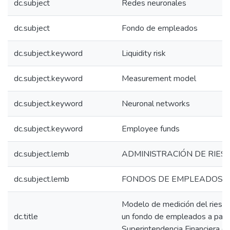
dc.subject
Redes neuronales
dc.subject
Fondo de empleados
dc.subject.keyword
Liquidity risk
dc.subject.keyword
Measurement model
dc.subject.keyword
Neuronal networks
dc.subject.keyword
Employee funds
dc.subject.lemb
ADMINISTRACIÓN DE RIES
dc.subject.lemb
FONDOS DE EMPLEADOS
Modelo de medición del riesgo
dc.title
un fondo de empleados a parti
Superintendencia Financiera d