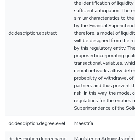
the identification of liquidity 
sufficient anticipation. The e
similar characteristics to the e
by the Financial Superintenden
dc.description.abstract
therefore, a model of liquidit
will be designed from the mo
by this regulatory entity. The 
proposed incorporating qualita
transactional variables, which 
neural networks allow determi
probability of withdrawal of r
partners and thus prevent the 
risk. In this way, the model co
regulations for the entities mo
Superintendence of the Solida
dc.description.degreelevel
Maestría
dc.description.degreename
Magíster en Administración d