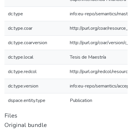
dc.type
info:eu-repo/semantics/maste
dc.type.coar
http://purl.org/coar/resource_
dc.type.coarversion
http://purl.org/coar/version/
dc.type.local
Tesis de Maestría
dc.type.redcol
http://purl.org/redcol/resourc
dc.type.version
info:eu-repo/semantics/accep
dspace.entity.type
Publication
Files
Original bundle