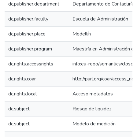
dc.publisher.department
Departamento de Contaduría
dc.publisher.faculty
Escuela de Administración
dc.publisher.place
Medellín
dc.publisher.program
Maestría en Administración d
dc.rights.accessrights
info:eu-repo/semantics/close
dc.rights.coar
http://purl.org/coar/access_rig
dc.rights.local
Acceso metadatos
dc.subject
Riesgo de liquidez
dc.subject
Modelo de medición