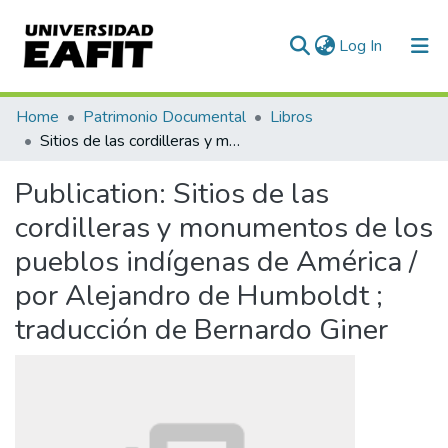
(current)
Log In
Communities & Collections
Home
Patrimonio Documental
Libros
Sitios de las cordilleras y monumentos de los pueblos indígenas de América / por Alejandro de Humboldt ; traducción de Bernardo Giner
All of DSpace
Publication:
Sitios de las
Statistics
cordilleras y monumentos de los
pueblos indígenas de América /
por Alejandro de Humboldt ;
traducción de Bernardo Giner