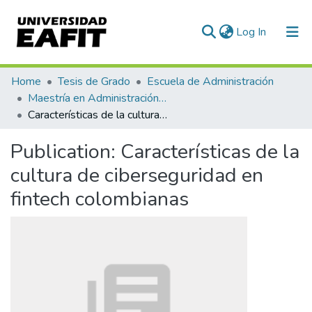
(current)
Log In
Communities & Collections
Home
Tesis de Grado
Escuela de Administración
Maestría en Administración de Riesgos (tesis)
All of DSpace
Características de la cultura de ciberseguridad en fintech colombianas
Statistics
Publication:
Características de la
cultura de ciberseguridad en
fintech colombianas