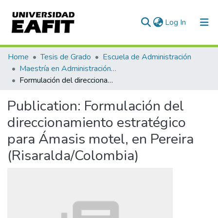
(current)
Log In
Communities & Collections
Home
Tesis de Grado
Escuela de Administración
Maestría en Administración - MBA (tesis)
All of DSpace
Formulación del direccionamiento estratégico para Ámasis motel, en Pereira (Risaralda/Colombia)
Statistics
Publication:
Formulación del
direccionamiento estratégico
para Ámasis motel, en Pereira
(Risaralda/Colombia)