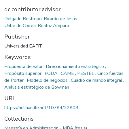
dc.contributor.advisor
Delgado Restrepo, Ricardo de Jesús
Uribe de Correa, Beatriz Amparo
Publisher
Universidad EAFIT
Keywords
Propuesta de valor
,
Direccionamiento estratégico
,
Propósito superior
,
FODA
,
CAME
,
PESTEL
,
Cinco fuerzas
de Porter
,
Modelo de negocios
,
Cuadro de mando integral
,
Análisis estratégico de Bowman
URI
https://hdl.handle.net/10784/32808
Collections
Maestría en Administración - MBA (tesis)