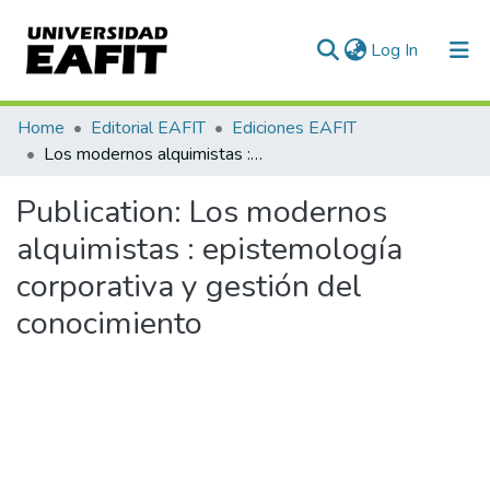
(current)
Log In
Communities & Collections
Home
Editorial EAFIT
Ediciones EAFIT
Los modernos alquimistas : epistemología corporativa y gestión del conocimiento
All of DSpace
Publication:
Los modernos
Statistics
alquimistas : epistemología
corporativa y gestión del
conocimiento