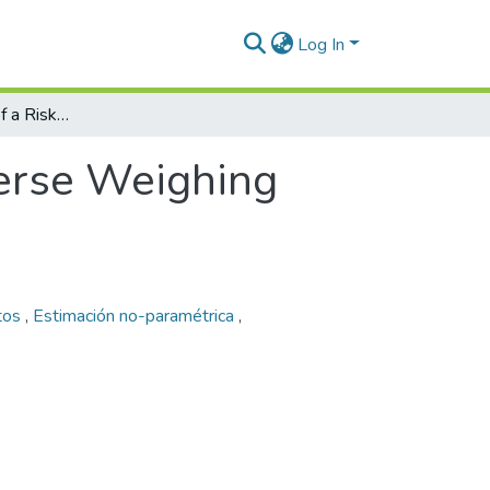
Log In
A Robust Version of a Risk-Inverse Weighing Methodology for Portfolio Selection
verse Weighing
tos
,
Estimación no-paramétrica
,