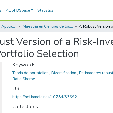
s
All of DSpace
Statistics
Escuela de Ciencias Aplicadas e Ingeniería
Maestría en Ciencias de los Datos y Analítica (tesis)
ust Version of a Risk-In
ortfolio Selection
Keywords
Teoria de portafolios
,
Diversificación
,
Estimadores robus
Ratio Sharpe
URI
https://hdl.handle.net/10784/33692
Collections