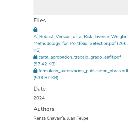
Files
A_Robust_Version_of_a_Risk_Inverse_Weighin
Methodology_for_Portfolio_Selection.pdf
(266
KB)
carta_aprobacion_trabajo_grado_eafit.pdf
(97.42 KB)
formulario_autorizacion_publicacion_obras.pd
(539.97 KB)
Date
2024
Authors
Renza Chavarría, Juan Felipe