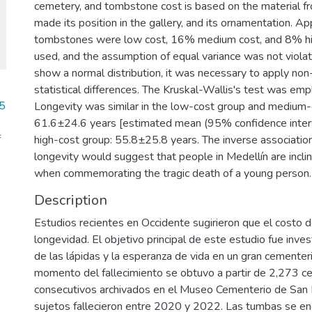
cemetery, and tombstone cost is based on the material 
made its position in the gallery, and its ornamentation. 
tombstones were low cost, 16% medium cost, and 8% high
used, and the assumption of equal variance was not viola
show a normal distribution, it was necessary to apply no
statistical differences. The Kruskal-Wallis's test was emp
5
Longevity was similar in the low-cost group and medium
61.6±24.6 years [estimated mean (95% confidence interva
f
high-cost group: 55.8±25.8 years. The inverse associat
longevity would suggest that people in Medellín are inc
when commemorating the tragic death of a young person.
Description
Estudios recientes en Occidente sugirieron que el costo d
longevidad. El objetivo principal de este estudio fue inves
de las lápidas y la esperanza de vida en un gran cementer
momento del fallecimiento se obtuvo a partir de 2,273 ce
consecutivos archivados en el Museo Cementerio de San 
sujetos fallecieron entre 2020 y 2022. Las tumbas se enc