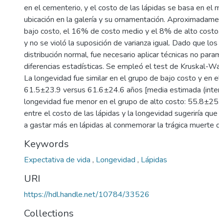
en el cementerio, y el costo de las lápidas se basa en el m
ubicación en la galería y su ornamentación. Aproximadame
bajo costo, el 16% de costo medio y el 8% de alto costo. S
y no se violó la suposición de varianza igual. Dado que lo
distribución normal, fue necesario aplicar técnicas no para
diferencias estadísticas. Se empleó el test de Kruskal-Wa
La longevidad fue similar en el grupo de bajo costo y en 
61.5±23.9 versus 61.6±24.6 años [media estimada (inter
longevidad fue menor en el grupo de alto costo: 55.8±25.
entre el costo de las lápidas y la longevidad sugeriría qu
a gastar más en lápidas al conmemorar la trágica muerte 
Keywords
Expectativa de vida
,
Longevidad
,
Lápidas
URI
https://hdl.handle.net/10784/33526
Collections