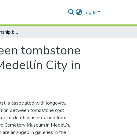
Log In
Estimating a relationship between tombstone cost and longevity using cemetery data in Medellín City in Colombia
ween tombstone
edellín City in
t is associated with longevity.
ciation between tombstone cost
 Age at death was obtained from
dro Cemetery Museum in Medellín,
e arranged in galleries in the