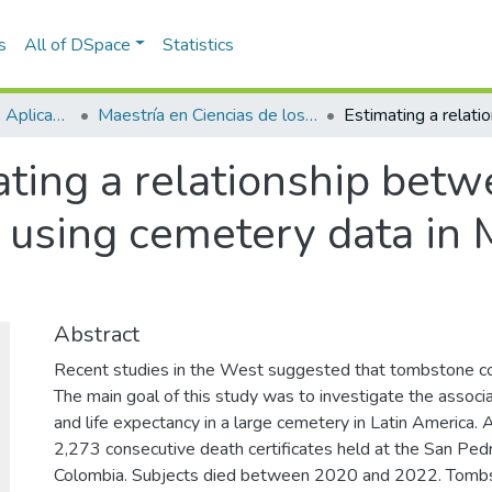
s
All of DSpace
Statistics
Escuela de Ciencias Aplicadas e Ingeniería
Maestría en Ciencias de los Datos y Analítica (tesis)
ating a relationship bet
 using cemetery data in M
Abstract
Recent studies in the West suggested that tombstone cos
The main goal of this study was to investigate the asso
and life expectancy in a large cemetery in Latin America.
2,273 consecutive death certificates held at the San Pe
Colombia. Subjects died between 2020 and 2022. Tombs ar