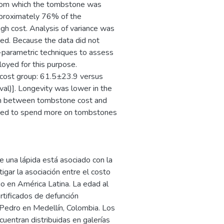
from which the tombstone was
Approximately 76% of the
 cost. Analysis of variance was
ted. Because the data did not
n-parametric techniques to assess
loyed for this purpose.
-cost group: 61.5±23.9 versus
l)]. Longevity was lower in the
ion between tombstone cost and
lined to spend more on tombstones
e una lápida está asociado con la
tigar la asociación entre el costo
io en América Latina. La edad al
rtificados de defunción
Pedro en Medellín, Colombia. Los
uentran distribuidas en galerías