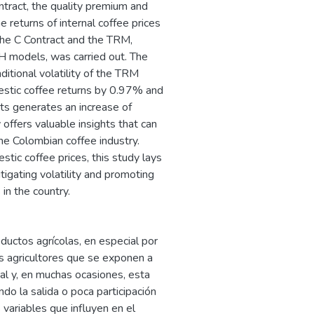
ontract, the quality premium and
e returns of internal coffee prices
f the C Contract and the TRM,
odels, was carried out. The
ditional volatility of the TRM
mestic coffee returns by 0.97% and
acts generates an increase of
 offers valuable insights that can
the Colombian coffee industry.
stic coffee prices, this study lays
tigating volatility and promoting
in the country.
uctos agrícolas, en especial por
s agricultores que se exponen a
nal y, en muchas ocasiones, esta
do la salida o poca participación
s variables que influyen en el