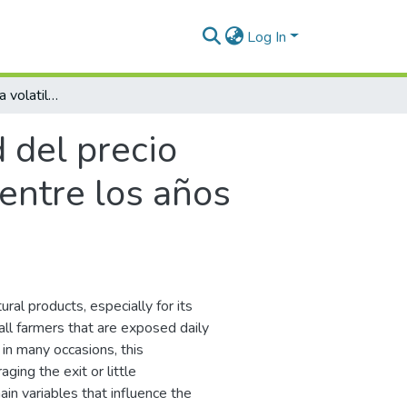
Log In
Determinantes de la volatilidad del precio interno del café en el mercado colombiano entre los años 2015 y 2022
 del precio
entre los años
ral products, especially for its
all farmers that are exposed daily
, in many occasions, this
ing the exit or little
ain variables that influence the