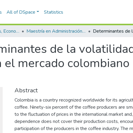
s
All of DSpace
Statistics
Escuela de Finanzas, Economía y Gobierno
Maestría en Administración Financiera (tesis)
inantes de la volatilidad
en el mercado colombiano 
Abstract
Colombia is a country recognized worldwide for its agricultu
coffee. Ninety-six percent of the coffee producers are sm
to the fluctuation of prices in the international market and
dependence does not cover their production costs, encourag
participation of the producers in the coffee industry. The m