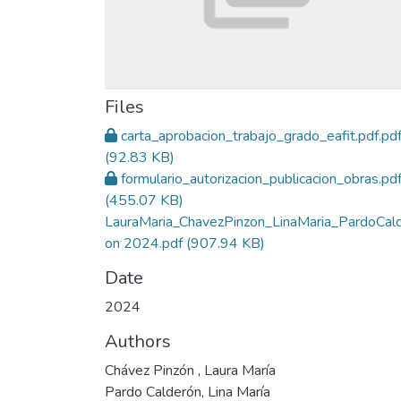
Files
carta_aprobacion_trabajo_grado_eafit.pdf.pd
(92.83 KB)
formulario_autorizacion_publicacion_obras.pd
(455.07 KB)
LauraMaria_ChavezPinzon_LinaMaria_PardoCal
on 2024.pdf
(907.94 KB)
Date
2024
Authors
Chávez Pinzón , Laura María
Pardo Calderón, Lina María