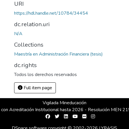
URI
https://hdl.handle.net/10784/34454
dc.relation.uri
N/A
Collections
Maestría en Administración Financiera (tesis)
dc.rights
Todos los derechos reservados
Full item page
Vigilada Mineducación
 con Acreditación Institucional hasta 2026 - Resolución MEN 
DSpace software
copyright © 2002-2026
LYRASIS