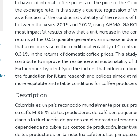
behavior of internal coffee prices are: the price of the C c
the exchange rate. In this study a quantile regression of th
as a function of the conditional volatility of the returns o
between the years 2015 and 2022, using ARMA-GARCH m
most impactful results show that a unit increase in the con
returns at the 0.95 quantile generates an increase in do
f
that a unit increase in the conditional volatility of C contr
0.31% in the returns of domestic coffee prices. This study
f
contribute to improve the resilience and sustainability of 
Furthermore, by identifying the factors that influence dome
der
the foundation for future research and policies aimed at mi
more equitable and stable conditions for coffee producers 
Description
Colombia es un país reconocido mundialmente por sus prod
su café. El 96 % de los productores de café son pequeño
diario a la fluctuación de precios en el mercado internacio
dependencia no cubre sus costos de producción, incentivan
de los productores en la industria cafetera. Las principale