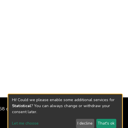
Hi! Could we please enable some additional services for
Statistical
? You can always change or withdraw your
2158 de 2018
consent later.
Let me choose
I decline
That's ok