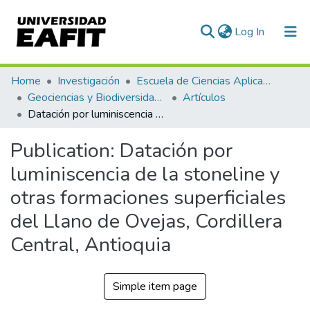
(current)
Log In
Communities & Collections
Home
Investigación
Escuela de Ciencias Aplicadas e Ingeniería
Geociencias y Biodiversidad (GEBI)
Artículos
All of DSpace
Datación por luminiscencia de la stoneline y otras formaciones superficiales del Llano de Ovejas, Cordillera Central, Antioquia
Statistics
Publication:
Datación por
luminiscencia de la stoneline y
otras formaciones superficiales
del Llano de Ovejas, Cordillera
Central, Antioquia
Simple item page