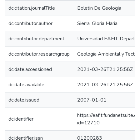
dc.citation.journalTitle
Boletin De Geologia
dc.contributor.author
Sierra, Gloria Maria
dc.contributor.department
Universidad EAFIT. Departam
dc.contributor.researchgroup
Geología Ambiental y Tectón
dc.date.accessioned
2021-03-26T21:25:58Z
dc.date.available
2021-03-26T21:25:58Z
dc.date.issued
2007-01-01
https://eafit.fundanetsuite.
dc.identifier
id=12710
dc.identifier.issn
01200283