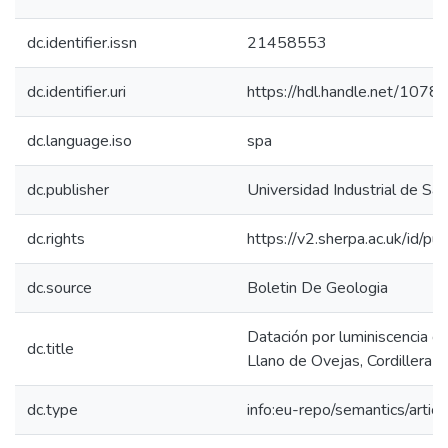
dc.identifier.issn
21458553
dc.identifier.uri
https://hdl.handle.net/107
dc.language.iso
spa
dc.publisher
Universidad Industrial de Sa
dc.rights
https://v2.sherpa.ac.uk/id/p
dc.source
Boletin De Geologia
Datación por luminiscencia de
dc.title
Llano de Ovejas, Cordillera C
dc.type
info:eu-repo/semantics/articl