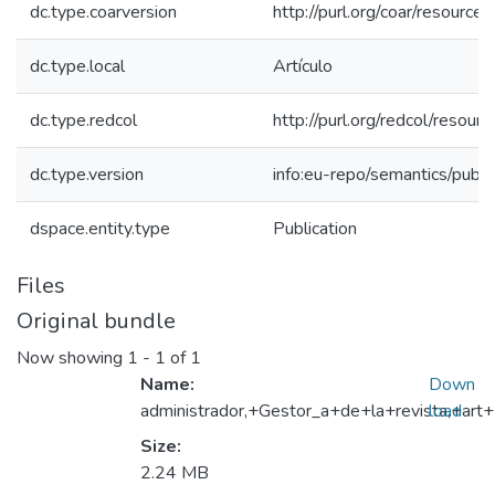
dc.type.coarversion
http://purl.org/coar/resourc
dc.type.local
Artículo
dc.type.redcol
http://purl.org/redcol/reso
dc.type.version
info:eu-repo/semantics/publ
dspace.entity.type
Publication
Files
Original bundle
Now showing
1 - 1 of 1
Name:
Down
administrador,+Gestor_a+de+la+revista,+art+
load
Size:
2.24 MB