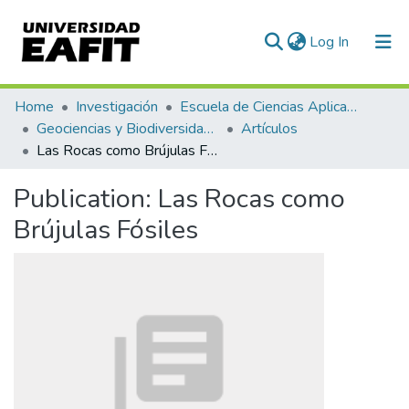
(current)
Log In
Communities & Collections
Home
Investigación
Escuela de Ciencias Aplicadas e Ingeniería
Geociencias y Biodiversidad (GEBI)
Artículos
All of DSpace
Las Rocas como Brújulas Fósiles
Statistics
Publication:
Las Rocas como
Brújulas Fósiles