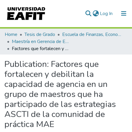
(current)
Log In
Communities & Collections
Home
Tesis de Grado
Escuela de Finanzas, Economía y Gobierno
Maestría en Gerencia de Empresas Sociales para la Innovación Social y el Desarrollo Local (tesis)
All of DSpace
Factores que fortalecen y debilitan la capacidad de agencia en un grupo de maestros que ha participado de las estrategias ASCTI de la comunidad de práctica MAE
Statistics
Publication:
Factores que
fortalecen y debilitan la
capacidad de agencia en un
grupo de maestros que ha
participado de las estrategias
ASCTI de la comunidad de
práctica MAE