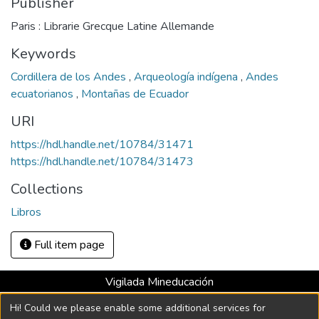
Publisher
Paris : Librarie Grecque Latine Allemande
Keywords
Cordillera de los Andes
,
Arqueología indígena
,
Andes
ecuatorianos
,
Montañas de Ecuador
URI
https://hdl.handle.net/10784/31471
https://hdl.handle.net/10784/31473
Collections
Libros
Full item page
Vigilada Mineducación
Universidad con Acreditación Institucional hasta 2026 -
Hi! Could we please enable some additional services for
Resolución MEN 2158 de 2018