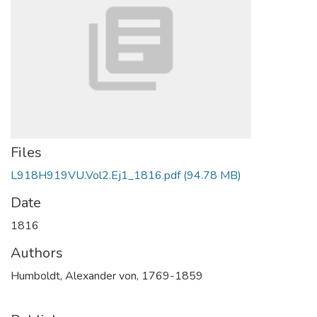
Files
L918H919VU.Vol2.Ej1_1816.pdf
(94.78 MB)
Date
1816
Authors
Humboldt, Alexander von, 1769-1859