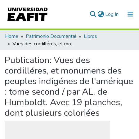
(current)
Log In
Communities & Collections
Home
Patrimonio Documental
Libros
Vues des cordilléres, et monumens des peuples indigénes de l'amérique : tome second / par AL. de Humboldt. Avec 19 planches, dont plusieurs coloriées
All of DSpace
Publication:
Vues des
Statistics
cordilléres, et monumens des
peuples indigénes de l'amérique
: tome second / par AL. de
Humboldt. Avec 19 planches,
dont plusieurs coloriées