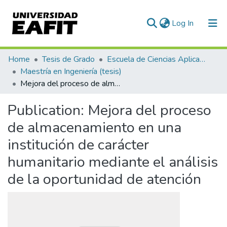
(current)
Log In
Communities & Collections
Home
Tesis de Grado
Escuela de Ciencias Aplicadas e Ingeniería
Maestría en Ingeniería (tesis)
All of DSpace
Mejora del proceso de almacenamiento en una institución de carácter humanitario mediante el análisis de la oportunidad de atención
Statistics
Publication:
Mejora del proceso
de almacenamiento en una
institución de carácter
humanitario mediante el análisis
de la oportunidad de atención