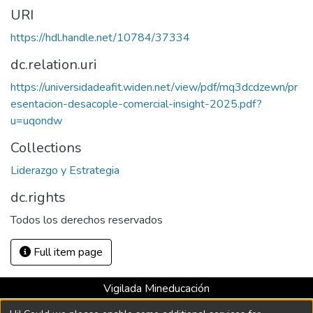
URI
https://hdl.handle.net/10784/37334
dc.relation.uri
https://universidadeafit.widen.net/view/pdf/mq3dcdzewn/pr
esentacion-desacople-comercial-insight-2025.pdf?
u=uqondw
Collections
Liderazgo y Estrategia
dc.rights
Todos los derechos reservados
Full item page
Vigilada Mineducación
Universidad con Acreditación Institucional hasta 2026 -