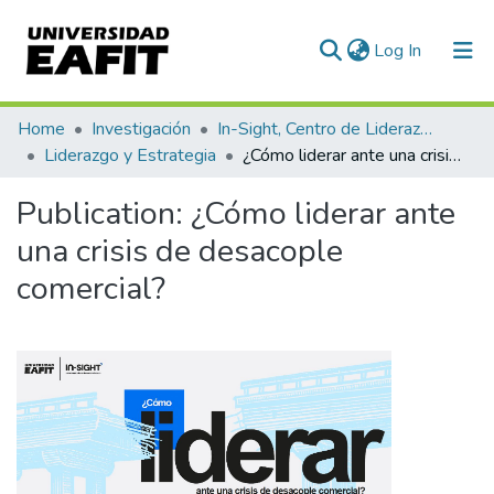
(current)
Log In
Communities & Collections
Home
Investigación
In-Sight, Centro de Liderazgo de Impacto
Liderazgo y Estrategia
¿Cómo liderar ante una crisis de desacople comercial?
All of DSpace
Publication:
¿Cómo liderar ante
Statistics
una crisis de desacople
comercial?