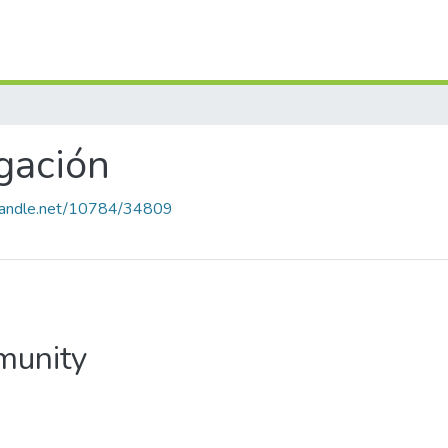
igación
.handle.net/10784/34809
mmunity