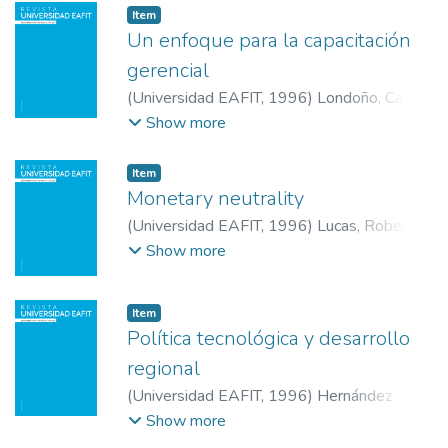
Item
Un enfoque para la capacitación
gerencial
(
Universidad EAFIT
,
1996
)
Londoño, Carlos
;
Universidad EAFIT
Show more
Item
Monetary neutrality
(
Universidad EAFIT
,
1996
)
Lucas, Robert
;
University of Chicago
Show more
Item
Política tecnológica y desarrollo
regional
(
Universidad EAFIT
,
1996
)
Hernández
Vicencio, Tania
;
Universidad Veracruzana
Show more