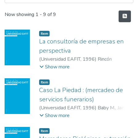
Recent Submissions
Now showing
1 - 9 of 9
Item
La consultoría de empresas en
perspectiva
(
Universidad EAFIT
,
1996
)
Rincón
Bermudez, Rafael
;
Universidad EAFIT
Show more
Item
Caso La Piedad : (mercadeo de
servicios funerarios)
(
Universidad EAFIT
,
1996
)
Baby M., Jaime
;
Universidad EAFIT
Show more
Item