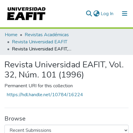
(current)
Log In
Communities & Collections
Home
Revistas Académicas
Revista Universidad EAFIT
All of DSpace
Revista Universidad EAFIT, Vol. 32, Núm. 101 (1996)
Statistics
Revista Universidad EAFIT, Vol.
32, Núm. 101 (1996)
Permanent URI for this collection
https://hdl.handle.net/10784/16224
Browse