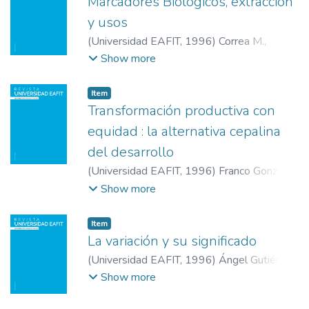
Marcadores Biológicos, extracción
y usos
(
Universidad EAFIT
,
1996
)
Correa M.,
Carlos
;
Universidad EAFIT
Show more
Item
Transformación productiva con
equidad : la alternativa cepalina
del desarrollo
(
Universidad EAFIT
,
1996
)
Franco González,
Humberto
;
Universidad EAFIT
Show more
Item
La variación y su significado
(
Universidad EAFIT
,
1996
)
Ángel Gutiérrez,
Julio
;
Universidad EAFIT
Show more