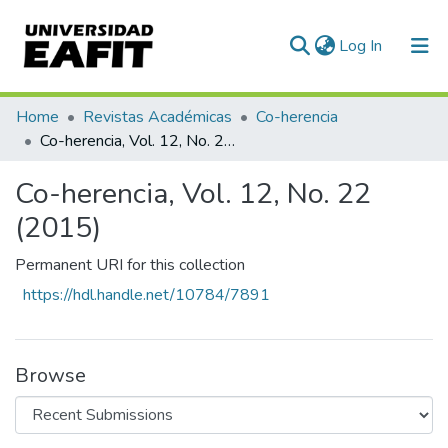
(current)
Log In
Communities & Collections
Home
Revistas Académicas
Co-herencia
Co-herencia, Vol. 12, No. 22 (2015)
All of DSpace
Co-herencia, Vol. 12, No. 22
Statistics
(2015)
Permanent URI for this collection
https://hdl.handle.net/10784/7891
Browse