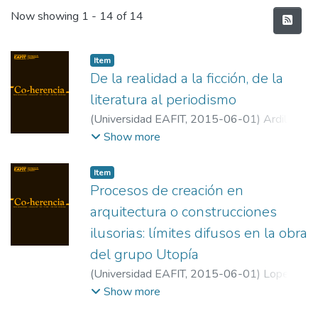
Recent Submissions
Now showing
1 - 14 of 14
Item
De la realidad a la ficción, de la
literatura al periodismo
(
Universidad EAFIT
,
2015-06-01
)
Ardila J.,
Clemencia
;
Universidad EAFIT
Show more
Item
Procesos de creación en
arquitectura o construcciones
ilusorias: límites difusos en la obra
del grupo Utopía
(
Universidad EAFIT
,
2015-06-01
)
Lopera
Gómez, Jorge
;
Universidad EAFIT
Show more