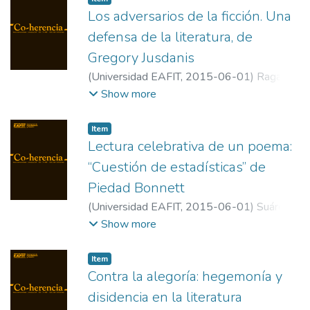
Los adversarios de la ficción. Una
defensa de la literatura, de
Gregory Jusdanis
(
Universidad EAFIT
,
2015-06-01
)
Raga
Rosaleny, Vicente
;
Universidad de Antioquia
Show more
Item
Lectura celebrativa de un poema:
“Cuestión de estadísticas” de
Piedad Bonnett
(
Universidad EAFIT
,
2015-06-01
)
Suárez
R., Juan Camilo
;
Universidad EAFIT
Show more
Item
Contra la alegoría: hegemonía y
disidencia en la literatura