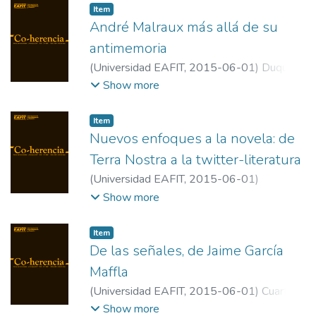
Item
André Malraux más allá de su
antimemoria
(
Universidad EAFIT
,
2015-06-01
)
Duque
García, Nacho
;
Universidad de Zaragoza
Show more
Item
Nuevos enfoques a la novela: de
Terra Nostra a la twitter-literatura
(
Universidad EAFIT
,
2015-06-01
)
Williams, Raymond L.
;
Universidad de
Show more
California
Item
De las señales, de Jaime García
Maffla
(
Universidad EAFIT
,
2015-06-01
)
Cuartas
Restrepo, Juan Manuel
;
Universidad EAFIT
Show more