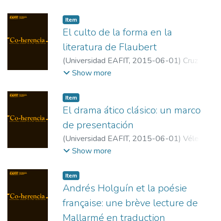
Item
El culto de la forma en la
literatura de Flaubert
(
Universidad EAFIT
,
2015-06-01
)
Cruz
León, Francisco
;
Universidad de Chile
Show more
Item
El drama ático clásico: un marco
de presentación
(
Universidad EAFIT
,
2015-06-01
)
Vélez
Upegui, Mauricio
;
Universidad EAFIT
Show more
Item
Andrés Holguín et la poésie
française: une brève lecture de
Mallarmé en traduction