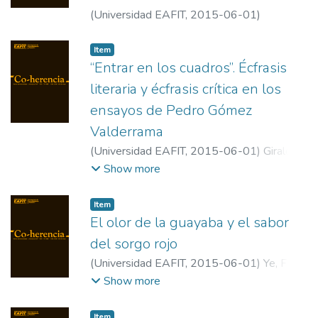
(
Universidad EAFIT
,
2015-06-01
)
Lécrivain, Claudine
;
Universidad de Cádiz
Item
“Entrar en los cuadros”. Écfrasis
literaria y écfrasis crítica en los
ensayos de Pedro Gómez
Valderrama
(
Universidad EAFIT
,
2015-06-01
)
Giraldo,
Efrén
;
Universidad EAFIT
Show more
Item
El olor de la guayaba y el sabor
del sorgo rojo
(
Universidad EAFIT
,
2015-06-01
)
Ye, Fan
;
Universidad de Beijing
Show more
Item