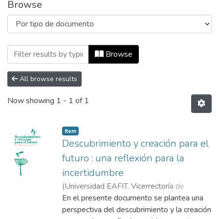
Browse
Browsing Políticas, lineamientos y proto
Browse
All browse results
Now showing
1 - 1 of 1
Item
Descubrimiento y creación para el
futuro : una reflexión para la
incertidumbre
(
Universidad EAFIT. Vicerrectoría de
Descubrimiento y Creación
En el presente documento se plantea una
,
2020-11
)
Universidad EAFIT. Vicerrectoría de
perspectiva del descubrimiento y la creación