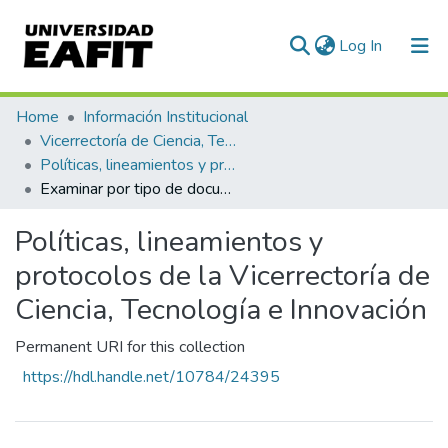
(current)
Log In
Communities & Collections
Home
Información Institucional
Vicerrectoría de Ciencia, Tecnología e Innovación
All of DSpace
Políticas, lineamientos y protocolos de la Vicerrectoría de Ciencia, Tecnología e Innovación
Examinar por tipo de documento
Políticas, lineamientos y
protocolos de la Vicerrectoría de
Ciencia, Tecnología e Innovación
Permanent URI for this collection
https://hdl.handle.net/10784/24395