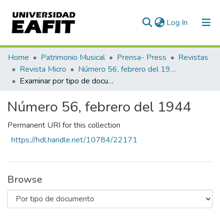
(current)
Log In
Communities & Collections
Home
Patrimonio Musical
Prensa- Press
Revistas
Revista Micro
Número 56, febrero del 1944
All of DSpace
Examinar por tipo de documento
Número 56, febrero del 1944
Permanent URI for this collection
https://hdl.handle.net/10784/22171
Browse