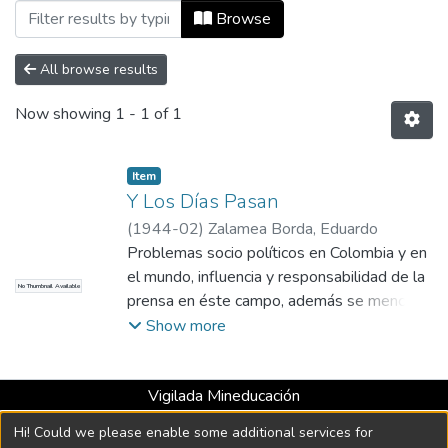
Browsing Número 56, febrero del 1944 
Browse
All browse results
Now showing
1 - 1 of 1
Item
Y Los Días Pasan
(
1944-02
)
Zalamea Borda, Eduardo
Problemas socio políticos en Colombia y en
el mundo, influencia y responsabilidad de la
No Thumbnail Available
prensa en éste campo, además se menciona
la presentación de la obra pictórica del
Show more
"Vigoroso" pintor colombiano Carlos Correa.
Vigilada Mineducación
Universidad con Acreditación Institucional hasta 2026 -
Hi! Could we please enable some additional services for
Resolución MEN 2158 de 2018