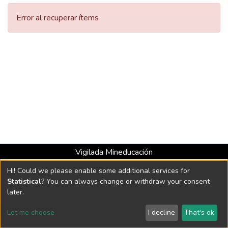
Error al recuperar ítems
Vigilada Mineducación
Universidad con Acreditación Institucional hasta 2026 -
Hi! Could we please enable some additional services for
Resolución MEN 2158 de 2018
Statistical
? You can always change or withdraw your consent
later.
Software DSpace
copyright © 2002-2026
LYRASIS
Let me choose
I decline
That's ok
Configuración de cookies