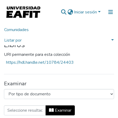
Iniciar sesión
Comunidades
Inicio
Listar por
Libros
URI permanente para esta colección
https://hdl.handle.net/10784/24403
Examinar
Examinando Libros por Tipo de documen
Examinar