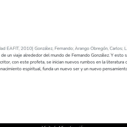
idad EAFIT
,
2010
)
González, Fernando
;
Arango Obregón, Carlos
;
L
a de un viaje alrededor del mundo de Fernando González. Y esto s
ritor, con este profeta, se inician nuevos rumbos en la literatura 
enacimiento espiritual, funda un nuevo ser y un nuevo pensamient
oductor: Lazonapro