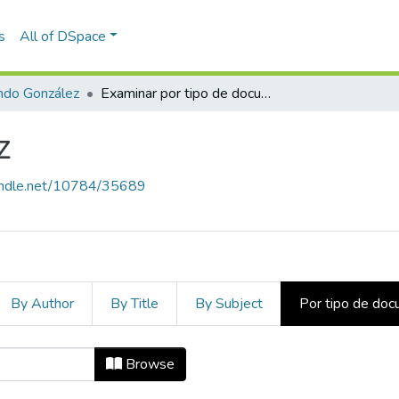
s
All of DSpace
ndo González
Examinar por tipo de documento
z
handle.net/10784/35689
By Author
By Title
By Subject
Por tipo de do
ez by Tipo de documento "Audio"
Browse