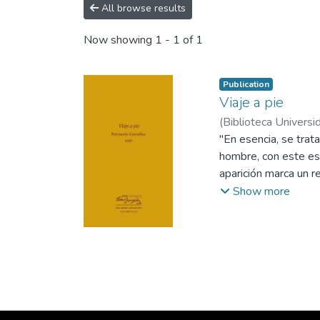
All browse results
Now showing
1 - 1 of 1
Publication
Viaje a pie
(
Biblioteca Univers
"En esencia, se trat
hombre, con este esc
aparición marca un r
Arango Obregón. Pr
Show more