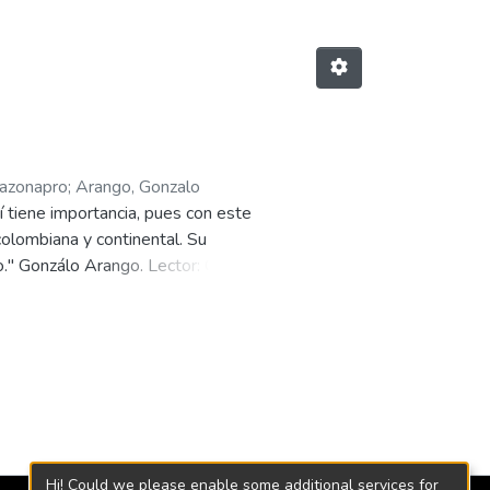
azonapro
;
Arango, Gonzalo
í tiene importancia, pues con este
colombiana y continental. Su
o." Gonzálo Arango. Lector: Carlos
Hi! Could we please enable some additional services for