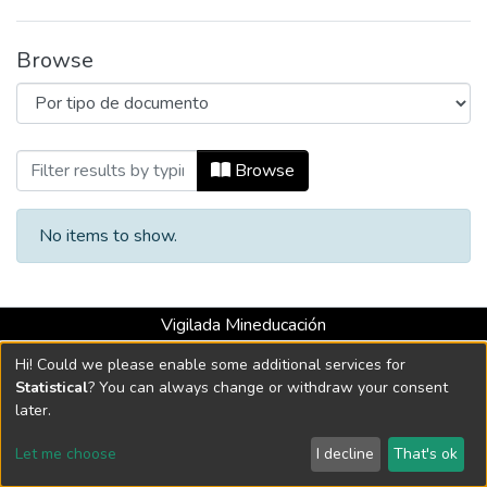
Browse
Browsing Gustavo Yepes Salazar by Tip
Browse
No items to show.
Vigilada Mineducación
Universidad con Acreditación Institucional hasta 2026 -
Hi! Could we please enable some additional services for
Resolución MEN 2158 de 2018
Statistical
? You can always change or withdraw your consent
later.
DSpace software
copyright © 2002-2026
LYRASIS
Let me choose
I decline
That's ok
Cookie settings
Send Feedback