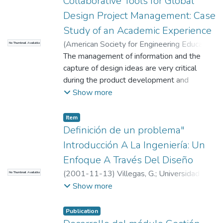
Collaborative Tools for Global
Mantenimiento (GEMI)
Design Project Management: Case
Study of an Academic Experience
(
American Society for Engineering Education
No Thumbnail Available
( ASEE )
The management of information and the
,
2010-06-23
)
Esparragoza, Iván
;
Mejá-Gutiérrez, R.
capture of design ideas are very critical
;
Rodríguez Arroyave, C.
;
Universidad EAFIT. Departamento de
during the product development and
Ingeniería de Producción
product lifecycle management. They could
;
Grupo en
Show more
Tecnologías para la Producción
be very challenging tasks when time,
efficiency and quality are important and the
Item
concurrent design
Definición de un problema"
Introducción A La Ingeniería: Un
Enfoque A Través Del Diseño
(
2001-11-13
)
Villegas, G.
;
Universidad
No Thumbnail Available
EAFIT. Departamento de Ingeniería
Show more
Mecánica
;
Estudios en Mantenimiento
(GEMI)
Publication