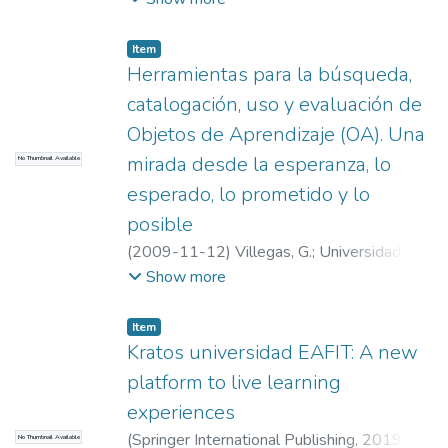
modeling (BIM) quickly seduces current
practitioners...
Item
Herramientas para la búsqueda,
catalogación, uso y evaluación de
Objetos de Aprendizaje (OA). Una
mirada desde la esperanza, lo
No Thumbnail Available
esperado, lo prometido y lo
posible
(
2009-11-12
)
Villegas, G.
;
Universidad
EAFIT. Departamento de Ingeniería
Show more
Mecánica
;
Estudios en Mantenimiento
(GEMI)
Item
Kratos universidad EAFIT: A new
platform to live learning
experiences
(
Springer International Publishing
,
2019-
No Thumbnail Available