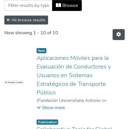
Browsing Capítulos de libros by Tipo de
Browse
All browse results
Now showing
1 - 10 of 10
Item
Aplicaciones Móviles para la
Evaluación de Conductores y
Usuarios en Sistemas
Estratégicos de Transporte
No Thumbnail Available
Público
(
Fundación Universitaria Antonio de
Arévalo
,
2019-12-21
)
Sagbini Daza, Kathy
;
Show more
Ramirez, T.
;
Castañeda, L.
;
Toro, M.
;
Universidad EAFIT. Departamento de
Publication
Ingeniería Mecánica
;
Estudios en