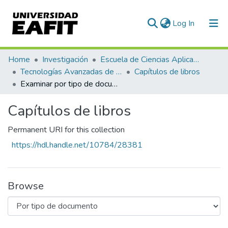
(current)
Log In
Communities & Collections
Home
Investigación
Escuela de Ciencias Aplicadas e Ingeniería
Tecnologías Avanzadas de Producción y Mantenimiento Industrial - TAPMI
Capítulos de libros
All of DSpace
Examinar por tipo de documento
Capítulos de libros
Permanent URI for this collection
https://hdl.handle.net/10784/28381
Browse