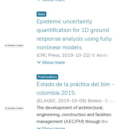
Mantenimiento (GEMI)
Item
Epistemic uncertainty
quantification for 1D ground
response analysis using fully
nonlinear models
No Thumbnail Available
(
CRC Press
,
2019-10-22
)
V. Alves
Fernandes
;
Montoya, S.
;
F. López-Caballero
;
Show more
E. Foerster
;
M. Jacquet
;
D. Vandeputte
;
Universidad EAFIT. Departamento de
Publication
Ingeniería Mecánica
;
Estudios en
Estado de la práctica del bim -
Mantenimiento (GEMI)
colombia 2015.
(
ELAGEC
,
2015-10-09
)
Botero- B, Luis-F
;
Vasquez, Alejandro
The development of architectural,
;
ISAZA, JORGE
No Thumbnail Available
ALONSO
engineering, construction and facilities
;
Universidad EAFIT.
Departamento de Ingeniería Civil
management (AEC/FM) through the
;
Gestión
de la Construcción
practice of software building information
Show more