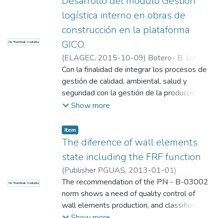
Desarrollo del módulo Gestión
logística interno en obras de
construcción en la plataforma
GICO.
No Thumbnail Available
(
ELAGEC
,
2015-10-09
)
Botero- B, Luis-F
;
Vasquez, Alejandro
Con la finalidad de integrar los procesos de
;
Universidad EAFIT.
Departamento de Ingeniería Civil
gestión de calidad, ambiental, salud y
;
Gestión
de la Construcción
seguridad con la gestión de la producción,
se desarrolló, en el año 2006, el sistema de
Show more
información en plataforma web GICO...
Item
The diference of wall elements
state including the FRF function
(
Publisher PGUAS
,
2013-01-01
)
Zoltowski, M.
The recommendation of the PN - B-03002
;
Kalaczynski, T
;
Castaneda
No Thumbnail Available
Heredia Leonel F.
norm shows a need of quality control of
;
Martinod R, R.M.
;
Universidad EAFIT. Departamento de
wall elements production, and classified
Ingeniería Mecánica
them as elements of category I or II
;
Estudios en
Show more