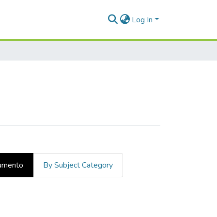
Log In
cumento
By Subject Category
o"