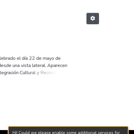
celebrado el día 22 de mayo de
 desde una vista lateral. Aparecen
ntegración Cultural y Recinto
rfil, Ignacio Valeno, miembro de
istración y Finanzas ; Héctor
nación ; Luis H. Fajardo, Director
bares, jefe de Comunicaciones.
Hi! Could we please enable some additional services for