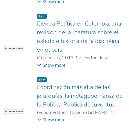
Carolina A.
;
Murillo Carvajal, Felipe
;
Show more
Universidad EAFIT
;
Escuela de Finanzas,
Economía y Gobierno
;
Grupo de
Item
Investigación Políticas y Desarrollo
Ciencia Política en Colombia: una
revisión de la literatura sobre el
estado e historia de la disciplina
en el país
No Thumbnail Available
(
Colciencias
,
2013-07
)
Fortou, José
Antonio
;
Leyva, Santiago
;
Preciado, Andrés
Show more
Felipe
;
Ramírez, María Fernanda
;
Profesor,
Departamento de Gobierno y Ciencias
Item
Políticas, Universidad EAFIT
;
Universidad
Coordinación más allá de las
EAFIT. Departamento de Humanidades
;
jerarquías: la metagobernanza de
Santiago Leyva (sleyvabo@eafit.edu.co)
;
la Política Pública de Juventud
Sociedad, Política e Historias Conectadas
(
Fondo Editorial Universidad EAFIT
,
2015-
No Thumbnail Available
11
)
Leyva, Santiago
;
Mejía Betancur,
Show more
Claudia
;
Profesor, Departamento de