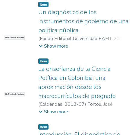
Gobierno y Ciencias Políticas, Universidad
Item
EAFIT
;
Universidad EAFIT. Departamento
Un diagnóstico de los
de Humanidades
;
Santiago Leyva
instrumentos de gobierno de una
(sleyvabo@eafit.edu.co)
;
Sociedad, Política
política pública
e Historias Conectadas
(
Fondo Editorial Universidad EAFIT
,
2015-
No Thumbnail Available
10
)
Leyva, Santiago
;
Tabares Cifuentes,
Show more
Juliana
;
Profesor, Departamento de
Gobierno y Ciencias Políticas, Universidad
Item
EAFIT
;
Universidad EAFIT. Departamento
La enseñanza de la Ciencia
de Humanidades
;
Santiago Leyva
Política en Colombia: una
(sleyvabo@eafit.edu.co)
;
Sociedad, Política
aproximación desde los
e Historias Conectadas
macrocurrículos de pregrado
No Thumbnail Available
(
Colciencias
,
2013-07
)
Fortou, José
Antonio
;
Leyva, Santiago
;
Preciado, Andrés
Show more
Felipe
;
Ramírez, María Fernanda
;
Profesor,
Departamento de Gobierno y Ciencias
Item
Políticas, Universidad EAFIT
;
Universidad
Introducción. El diagnóstico de