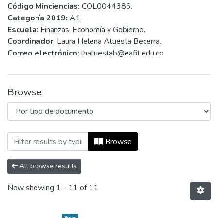
Código Minciencias:
COL0044386.
Categoría 2019:
A1.
Escuela:
Finanzas, Economía y Gobierno.
Coordinador:
Laura Helena Atuesta Becerra.
Correo electrónico:
lhatuestab@eafit.edu.co
Browse
Browsing Políticas y Desarrollo by Tipo 
Browse
All browse results
Now showing
1 - 11 of 11