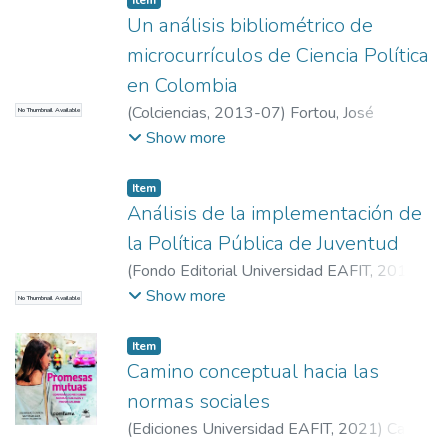
Item
Un análisis bibliométrico de
microcurrículos de Ciencia Política
en Colombia
(
Colciencias
,
2013-07
)
Fortou, José
No Thumbnail Available
Antonio
;
Leyva, Santiago
;
Profesor,
Show more
Departamento de Gobierno y Ciencias
Políticas, Universidad EAFIT
;
Universidad
Item
EAFIT. Departamento de Humanidades
;
Análisis de la implementación de
Santiago Leyva (sleyvabo@eafit.edu.co)
;
la Política Pública de Juventud
Sociedad, Política e Historias Conectadas
(
Fondo Editorial Universidad EAFIT
,
2015-
09
)
Leyva, Santiago
;
Tabares Cifuentes,
Show more
No Thumbnail Available
Juliana
;
Profesor, Departamento de
Gobierno y Ciencias Políticas, Universidad
Item
EAFIT
;
Universidad EAFIT. Departamento
Camino conceptual hacia las
de Humanidades
;
Santiago Leyva
normas sociales
(sleyvabo@eafit.edu.co)
;
Sociedad, Política
(
Ediciones Universidad EAFIT
,
2021
)
Cano,
e Historias Conectadas