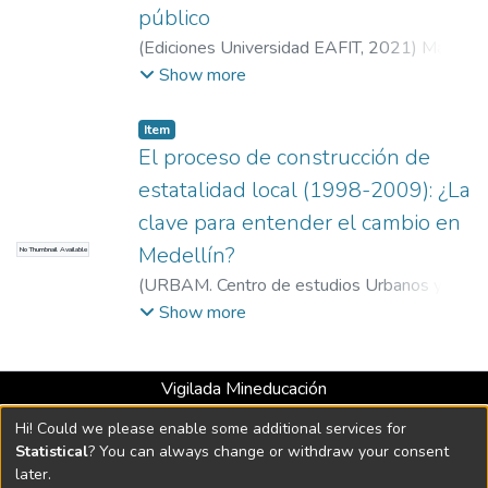
público
(
Ediciones Universidad EAFIT
,
2021
)
Mazo-
Zapata, Julián
;
Murillo Carvajal, Felipe
;
Show more
Universidad EAFIT
;
Escuela de Finanzas,
Economía y Gobierno
;
Grupo de
Item
Investigación Políticas y Desarrollo
El proceso de construcción de
estatalidad local (1998-2009): ¿La
clave para entender el cambio en
Medellín?
No Thumbnail Available
(
URBAM. Centro de estudios Urbanos y
Ambientales
,
2010-10
)
Leyva, Santiago
;
Show more
Profesor, Departamento de Gobierno y
Ciencias Políticas, Universidad EAFIT
;
Vigilada Mineducación
Universidad EAFIT. Departamento de
Universidad con Acreditación Institucional hasta 2026 -
Humanidades
;
Santiago Leyva
Hi! Could we please enable some additional services for
Resolución MEN 2158 de 2018
(sleyvabo@eafit.edu.co)
;
Sociedad, Política
Statistical
? You can always change or withdraw your consent
e Historias Conectadas
later.