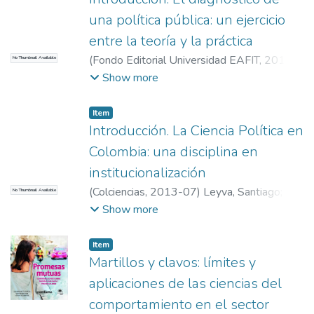
EAFIT. Departamento de Humanidades
;
una política pública: un ejercicio
Santiago Leyva (sleyvabo@eafit.edu.co)
;
entre la teoría y la práctica
Sociedad, Política e Historias Conectadas
(
Fondo Editorial Universidad EAFIT
,
2015-
No Thumbnail Available
08
)
Leyva, Santiago
;
Profesor,
Show more
Departamento de Gobierno y Ciencias
Políticas, Universidad EAFIT
;
Universidad
Item
EAFIT. Departamento de Humanidades
;
Introducción. La Ciencia Política en
Santiago Leyva (sleyvabo@eafit.edu.co)
;
Colombia: una disciplina en
Sociedad, Política e Historias Conectadas
institucionalización
(
Colciencias
,
2013-07
)
Leyva, Santiago
;
No Thumbnail Available
Profesor, Departamento de Gobierno y
Show more
Ciencias Políticas, Universidad EAFIT
;
Universidad EAFIT. Departamento de
Item
Humanidades
;
Santiago Leyva
Martillos y clavos: límites y
(sleyvabo@eafit.edu.co)
;
Sociedad, Política
aplicaciones de las ciencias del
e Historias Conectadas
comportamiento en el sector