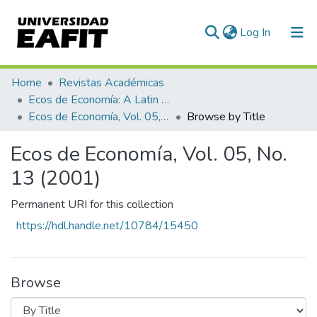
(current)
Log In
Communities & Collections
Home
Revistas Académicas
Ecos de Economía: A Latin American Journal of Applied Economics
All of DSpace
Ecos de Economía, Vol. 05, No. 13 (2001)
Browse by Title
Ecos de Economía, Vol. 05, No.
13 (2001)
Permanent URI for this collection
https://hdl.handle.net/10784/15450
Browse