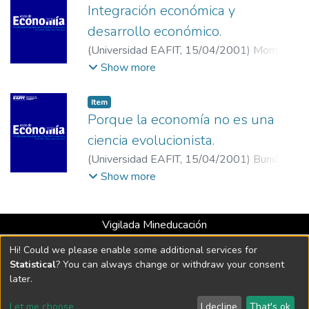
Integración económica y
desarrollo económico.
(
Universidad EAFIT
,
15/04/2001
)
Montoya
C., Carlos Alberto
;
Universidad EAFIT
Show more
Item
Porque la economía no es una
ciencia evolucionista.
(
Universidad EAFIT
,
15/04/2001
)
Bunde
Veblen, Thorstein
;
Yale University
Show more
Vigilada Mineducación
Universidad con Acreditación Institucional hasta 2026 -
Hi! Could we please enable some additional services for
Resolución MEN 2158 de 2018
Statistical
? You can always change or withdraw your consent
later.
DSpace software
copyright © 2002-2026
LYRASIS
Let me choose
I decline
That's ok