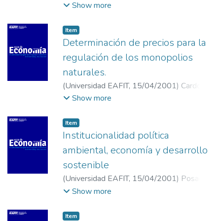
Olaya, Isabel Cristina
;
Western Michigan
Show more
University.
Item
Determinación de precios para la
regulación de los monopolios
naturales.
(
Universidad EAFIT
,
15/04/2001
)
Cardona
l., Diana Maria
;
Lopez A., Gustavo Adolfo
;
Show more
Tamayo P., Mery Patricia
;
Universidad
EAFIT
;
Universisdad de Antioquia
;
Item
Universidad de Medellin
Institucionalidad política
ambiental, economía y desarrollo
sostenible
(
Universidad EAFIT
,
15/04/2001
)
Posada
M., Luis Guillermo
;
Universidad Nacional de
Show more
Colombia, sede Medellin.
Item