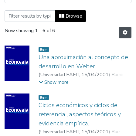
Browsing Ecos de Economía, Vol. 05, No. 
Browse
Now showing
1 - 6 of 6
Item
Una aproximación al concepto de
desarrollo en Weber.
(
Universidad EAFIT
,
15/04/2001
)
Ramírez
Gómez, Mauricio Andrés
;
Universidad EAFIT
Show more
Item
Ciclos económicos y ciclos de
referencia , aspectos teóricos y
evidencia empírica.
(
Universidad EAFIT
,
15/04/2001
)
Ruiz