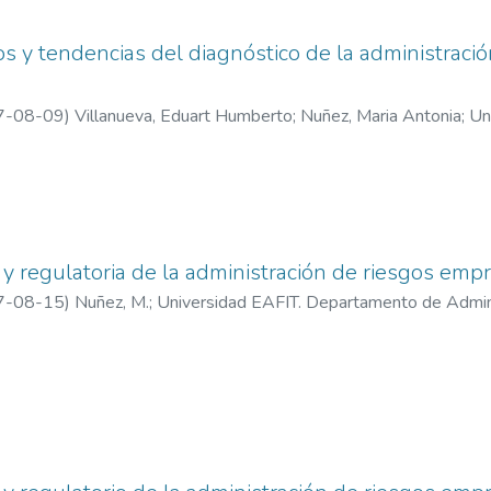
os y tendencias del diagnóstico de la administració
7-08-09
)
Villanueva, Eduart Humberto
;
Nuñez, Maria Antonia
;
Un
nformación y Gestión
 y regulatoria de la administración de riesgos empr
7-08-15
)
Nuñez, M.
;
Universidad EAFIT. Departamento de Admin