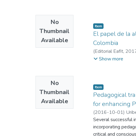
No
Item
Thumbnail
El papel de la a
Available
Colombia
(
Editorial Eafit
,
201
Información y Gesti
Show more
No
Item
Thumbnail
Pedagogical tra
Available
for enhancing
(
2016-10-01
)
Uribe
Administración
Several successful i
;
Info
incorporating pedago
critical and consciou