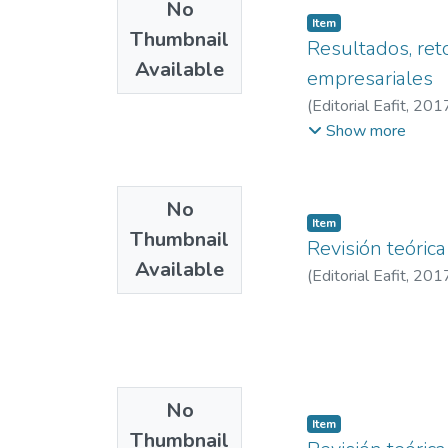
No
Item
Thumbnail
Resultados, ret
Available
empresariales
(
Editorial Eafit
,
201
de Administración
;
I
Show more
No
Item
Thumbnail
Revisión teórica
Available
(
Editorial Eafit
,
201
No
Item
Thumbnail