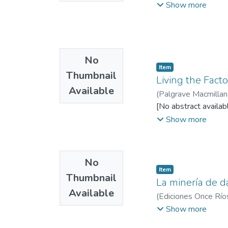
Departamento de Ad
Show more
No
Item
Thumbnail
Living the Fact
Available
(
Palgrave Macmillan
Información y Gesti
[No abstract availab
Show more
No
Item
Thumbnail
La minería de d
Available
(
Ediciones Once Río
Gestión
Show more