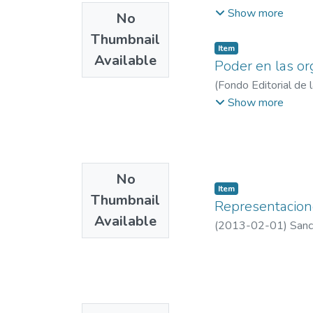
Show more
No
Thumbnail
Item
Available
Poder en las or
(
Fondo Editorial de 
de Administración
;
I
Show more
No
Item
Thumbnail
Representacion
Available
(
2013-02-01
)
Sanc