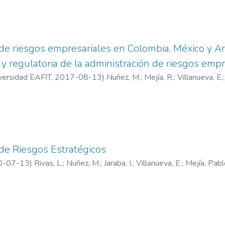
de riesgos empresariales en Colombia, México y Arg
 y regulatoria de la administración de riesgos empr
iversidad EAFIT
,
2017-08-13
)
Nuñez, M.
;
Mejía, R.
;
Villanueva, E.
ministración
;
Información y Gestión
de Riesgos Estratégicos
0-07-13
)
Rivas, L.
;
Nuñez, M.
;
Jaraba, I.
;
Villanueva, E.
;
Mejía, Pabl
ministración
;
Información y Gestión