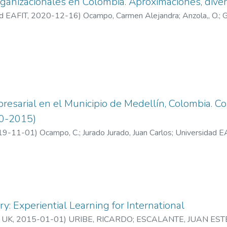
ganizacionales en Colombia. Aproximaciones, divers
ad EAFIT
,
2020-12-16
)
Ocampo, Carmen Alejandra
;
Anzola,, O.
;
G
o de Administración
;
Información y Gestión
resarial en el Municipio de Medellín, Colombia. Co
90-2015)
19-11-01
)
Ocampo, C.
;
Jurado Jurado, Juan Carlos
;
Universidad E
rmación y Gestión
ry: Experiential Learning for International
n UK
,
2015-01-01
)
URIBE, RICARDO
;
ESCALANTE, JUAN ES