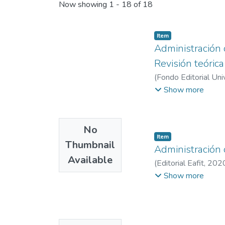
Now showing
1 - 18 of 18
Item
Administración 
Revisión teórica
(
Fondo Editorial Un
Departamento de Ad
Show more
No
Item
Thumbnail
Administración 
Available
(
Editorial Eafit
,
202
Departamento de Ad
Show more