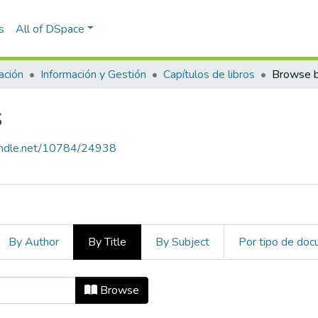
s
All of DSpace
ación
Información y Gestión
Capítulos de libros
Browse b
s
handle.net/10784/24938
By Author
By Title
By Subject
Por tipo de do
os by Title
Browse