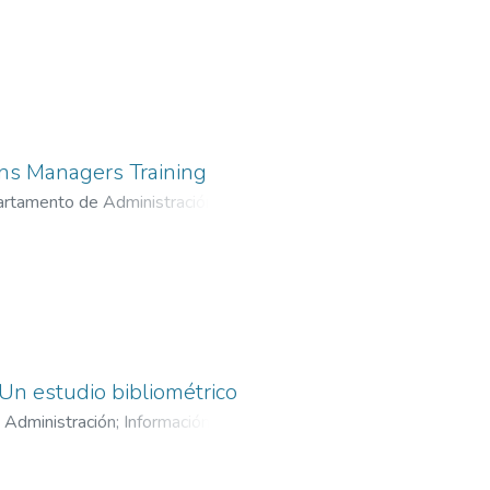
ions Managers Training
artamento de Administración
;
 Un estudio bibliométrico
 Administración
;
Información y