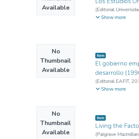
Los Estudios Or
Available
(
Editorial Universid
EAFIT. Departament
Show more
No
Item
Thumbnail
El gobierno emp
Available
desarrollo (19
(
Editorial EAFIT
,
20
Administración
;
Info
Show more
No
Item
Thumbnail
Living the Facto
Available
(
Palgrave Macmilla