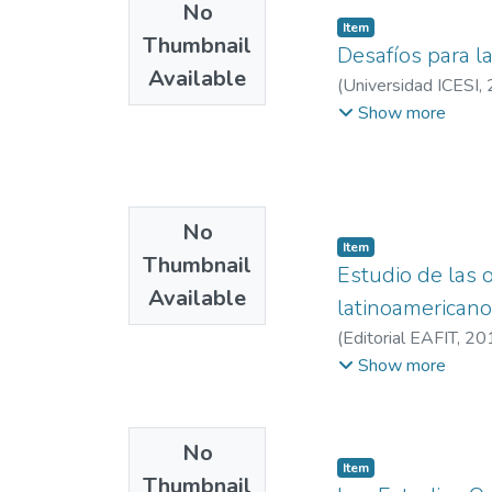
No
Item
Thumbnail
Desafíos para l
Available
(
Universidad ICESI
,
Gestión
Show more
No
Item
Thumbnail
Estudio de las o
Available
latinoamerican
(
Editorial EAFIT
,
20
Administración
;
Info
Show more
No
Item
Thumbnail