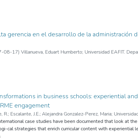
lta gerencia en el desarrollo de la administración 
7-08-17
)
Villanueva, Eduart Humberto
;
Universidad EAFIT. Depa
ón
nsformations in business schools: experiential an
 PRME engagement
, R.
;
Escalante, J.E.
;
Alejandra Gonzalez-Perez, Maria
;
Universida
nternational case studies have been documented that look at the 
rmación y Gestión
gi-cal strategies that enrich curricular content with experiential 
s