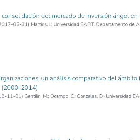
a consolidación del mercado de inversión ángel en
2017-05-31
)
Martins, I.
;
Universidad EAFIT. Departamento de Ad
rganizaciones: un análisis comparativo del ámbito i
o (2000-2014)
19-11-01
)
Gentilin, M.
;
Ocampo, C.
;
Gonzales, D.
;
Universidad EA
rmación y Gestión