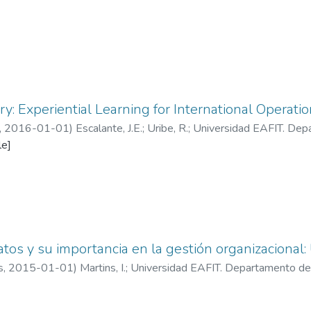
ministración
;
Información y Gestión
ory: Experiential Learning for International Operat
,
2016-01-01
)
Escalante, J.E.
;
Uribe, R.
;
Universidad EAFIT. Dep
ón
le]
atos y su importancia en la gestión organizacional:
s
,
2015-01-01
)
Martins, I.
;
Universidad EAFIT. Departamento de