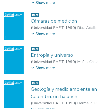
Luis
;
Arango Restrepo, María
;
Universidad
Show more
EAFIT
Item
Cámaras de medición
(
Universidad EAFIT
,
1990
)
Díaz, Adalberto
;
Universidad EAFIT
Show more
Item
Entropía y universo
(
Universidad EAFIT
,
1990
)
Muñoz Chávez,
Héctor
;
Universidad EAFIT
Show more
Item
Geología y medio ambiente en
Colombia: un balance
(
Universidad EAFIT
,
1990
)
Hermelin, M
;
Universidad EAFIT