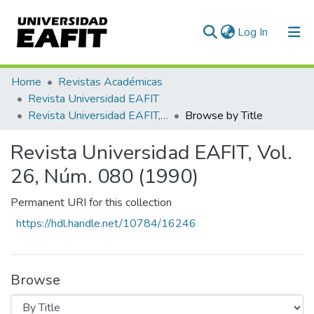
(current)
Log In
Communities & Collections
Home
Revistas Académicas
Revista Universidad EAFIT
All of DSpace
Revista Universidad EAFIT, Vol. 26, Núm. 080 (1990)
Browse by Title
Revista Universidad EAFIT, Vol.
26, Núm. 080 (1990)
Permanent URI for this collection
https://hdl.handle.net/10784/16246
Browse