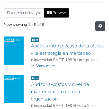
Browsing Revista Universidad EAFIT, Vol.
Browse
Now showing
1 - 8 of 8
Item
Análisis introspectivo de la táctica
y la estrategia en mercadeo
(
Universidad EAFIT
,
1990
)
Urrego, Jairo
;
Universidad EAFIT
Show more
Item
Auditoría-costos y nivel de
mantenimiento en una
organización
(
Universidad EAFIT
,
1990
)
Mora Gutiérrez,