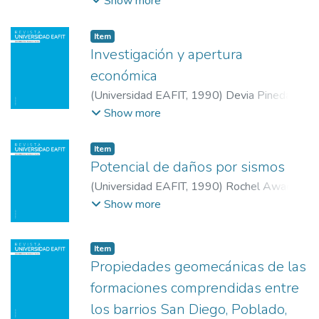
Show more
Item
Investigación y apertura
económica
(
Universidad EAFIT
,
1990
)
Devia Pineda,
Jorge
;
Universidad EAFIT
Show more
Item
Potencial de daños por sismos
(
Universidad EAFIT
,
1990
)
Rochel Awad,
Roberto
;
Universidad EAFIT
Show more
Item
Propiedades geomecánicas de las
formaciones comprendidas entre
los barrios San Diego, Poblado,