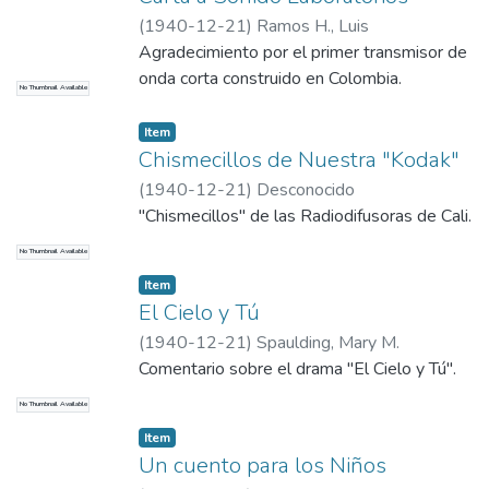
(
1940-12-21
)
Ramos H., Luis
Agradecimiento por el primer transmisor de
onda corta construido en Colombia.
No Thumbnail Available
Item
Chismecillos de Nuestra "Kodak"
(
1940-12-21
)
Desconocido
"Chismecillos" de las Radiodifusoras de Cali.
No Thumbnail Available
Item
El Cielo y Tú
(
1940-12-21
)
Spaulding, Mary M.
Comentario sobre el drama "El Cielo y Tú".
No Thumbnail Available
Item
Un cuento para los Niños