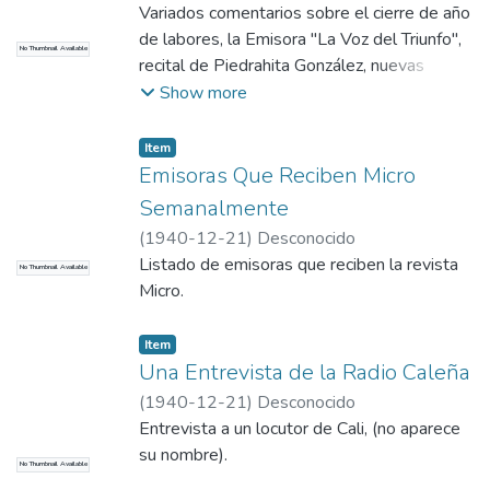
Variados comentarios sobre el cierre de año
de labores, la Emisora "La Voz del Triunfo",
No Thumbnail Available
recital de Piedrahita González, nuevas
estaciones en Medellín, Majija y su licencia
Show more
de locutor.0
Item
Emisoras Que Reciben Micro
Semanalmente
(
1940-12-21
)
Desconocido
Listado de emisoras que reciben la revista
No Thumbnail Available
Micro.
Item
Una Entrevista de la Radio Caleña
(
1940-12-21
)
Desconocido
Entrevista a un locutor de Cali, (no aparece
su nombre).
No Thumbnail Available