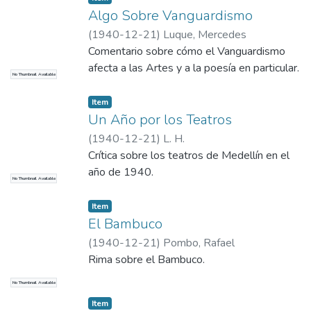
Algo Sobre Vanguardismo
(
1940-12-21
)
Luque, Mercedes
Comentario sobre cómo el Vanguardismo
afecta a las Artes y a la poesía en particular.
No Thumbnail Available
Item
Un Año por los Teatros
(
1940-12-21
)
L. H.
Crítica sobre los teatros de Medellín en el
año de 1940.
No Thumbnail Available
Item
El Bambuco
(
1940-12-21
)
Pombo, Rafael
Rima sobre el Bambuco.
No Thumbnail Available
Item