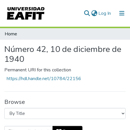
(current)
Log In
Communities & Collections
Home
All of DSpace
Número 42, 10 de diciembre de
1940
Permanent URI for this collection
https://hdl.handle.net/10784/22156
Browse
Browsing Número 42, 10 de diciembre de