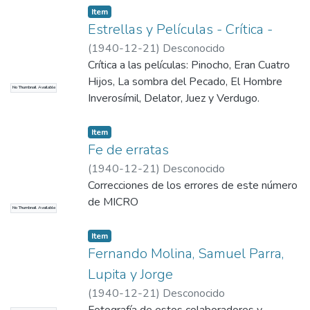
Item
Estrellas y Películas - Crítica -
(
1940-12-21
)
Desconocido
Crítica a las películas: Pinocho, Eran Cuatro
Hijos, La sombra del Pecado, El Hombre
No Thumbnail Available
Inverosímil, Delator, Juez y Verdugo.
Item
Fe de erratas
(
1940-12-21
)
Desconocido
Correcciones de los errores de este número
de MICRO
No Thumbnail Available
Item
Fernando Molina, Samuel Parra,
Lupita y Jorge
(
1940-12-21
)
Desconocido
Fotografía de estos colaboradores y